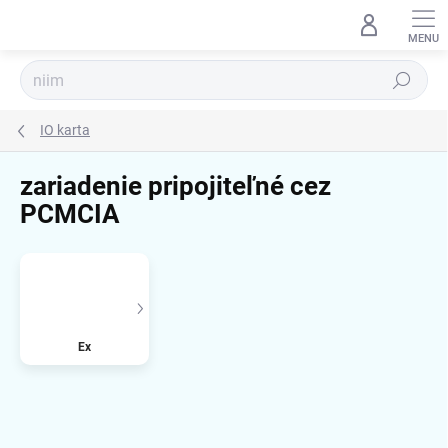
Prejsť
na
obsah
Hľadať
IO karta
zariadenie pripojiteľné cez
PCMCIA
Ex