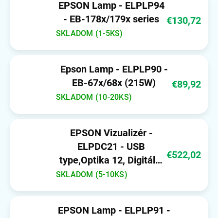
EPSON Lamp - ELPLP94
- EB-178x/179x series
€130,72
SKLADOM (1-5KS)
Epson Lamp - ELPLP90 -
EB-67x/68x (215W)
€89,92
SKLADOM (10-20KS)
EPSON Vizualizér -
ELPDC21 - USB
€522,02
type,Optika 12, Digitální
10zoom 16x, 1/ 2,7 "
SKLADOM (5-10KS)
Senzor CMOS
EPSON Lamp - ELPLP91 -