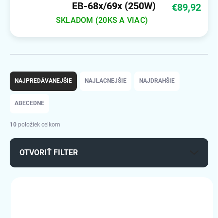
EB-68x/69x (250W)
€89,92
SKLADOM (20KS A VIAC)
R
a
NAJPREDÁVANEJŠIE
NAJLACNEJŠIE
NAJDRAHŠIE
d
e
ABECEDNE
n
i
10
položiek celkom
e
p
OTVORIŤ FILTER
r
o
d
V
u
ý
k
1091219
p
t
i