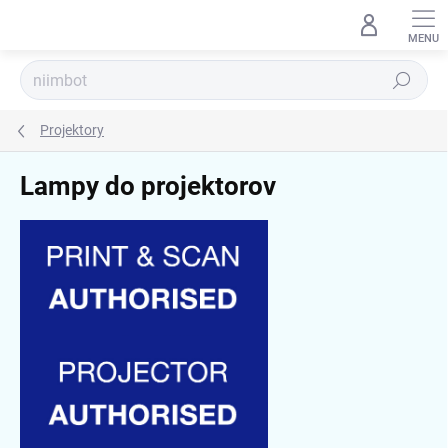
Prejsť
na
obsah
Hľadať
Projektory
Lampy do projektorov