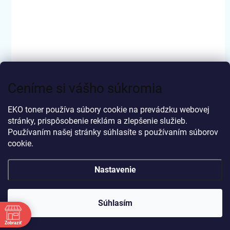
SKLADOM (1-5KS)
Xiaomi Bluetooth Speaker Essential Green
€12,72
Do košíka
€10,34 bez DPH
Ceníme si vášho súkromia
EKO toner používa súbory cookie na prevádzku webovej
stránky, prispôsobenie reklám a zlepšenie služieb.
Používaním našej stránky súhlasíte s používaním súborov
9589572211
cookie.
Nastavenie
Súhlasím
Zobraziť