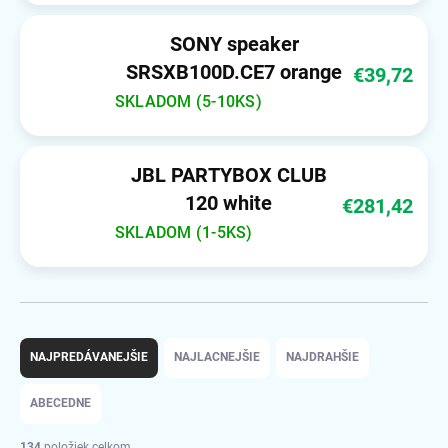
SONY speaker
SRSXB100D.CE7 orange
€39,72
SKLADOM (5-10KS)
JBL PARTYBOX CLUB
120 white
€281,42
SKLADOM (1-5KS)
R
a
NAJPREDÁVANEJŠIE
NAJLACNEJŠIE
NAJDRAHŠIE
d
e
ABECEDNE
n
i
134
položiek celkom