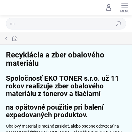
Prejsť
na
obsah
Hľadať
Domov
Recyklácia a zber obalového
materiálu
Spoločnosť EKO TONER s.r.o. už 11
rokov realizuje zber obalového
materiálu z tonerov a tlačiarní
na opätovné použitie pri balení
expedovaných produktov.
Obalový materiál je možné zasielať, alebo osobne odovzdať na