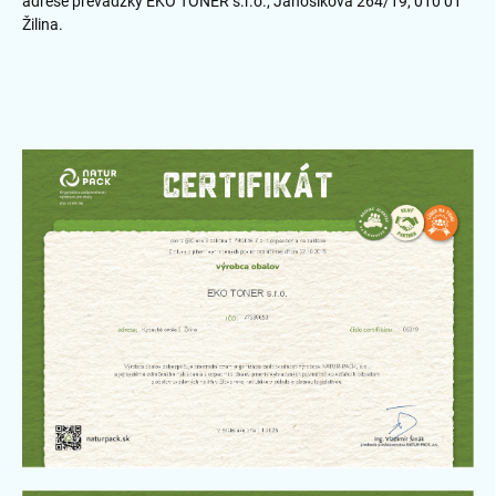
adrese prevádzky EKO TONER s.r.o., Jánošíkova 264/19, 010 01
Žilina.