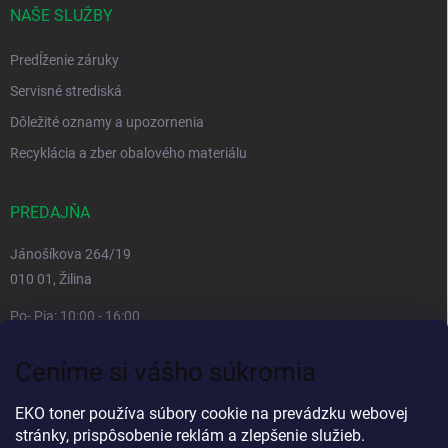
NAŠE SLUŽBY
Predĺženie záruky
Servisné strediská
Dôležité oznamy a upozornenia
Recyklácia a zber obalového materiálu
PREDAJŇA
Jánošíkova 264/19
010 01, Žilina
Po- Pia: 10:00 - 16:00
prestávka 12:00 - 13:00
Ceníme si vášho súkromia
So, Ne: zatvorené
Viac informacií
EKO toner používa súbory cookie na prevádzku webovej
stránky, prispôsobenie reklám a zlepšenie služieb.