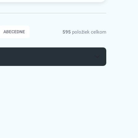
595
položiek celkom
ABECEDNE
288412
185193483378