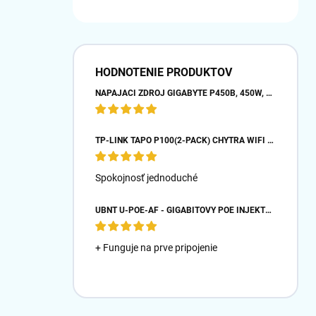
HODNOTENIE PRODUKTOV
NAPÁJACÍ ZDROJ GIGABYTE P450B, 450W, 80PLUS BRONZE, 12 CM VENTILÁTOR
TP-LINK TAPO P100(2-PACK) CHYTRÁ WIFI MINI ZÁSUVKA (2300W,10A,2,4 GHZ,BT)
Spokojnosť jednoduché
UBNT U-POE-AF - GIGABITOVÝ POE INJEKTOR 48V/ 0,32A- BIELY
+ Funguje na prve pripojenie