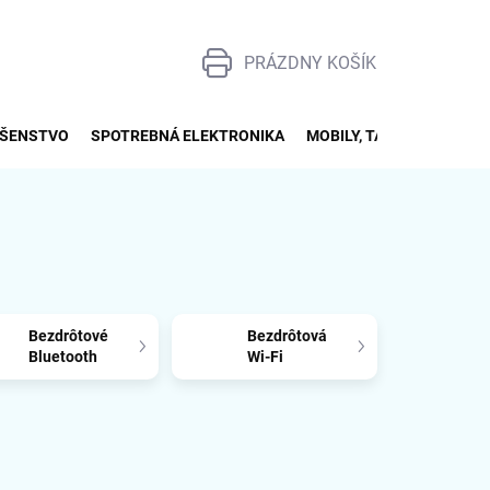
PRÁZDNY KOŠÍK
NÁKUPNÝ
KOŠÍK
UŠENSTVO
SPOTREBNÁ ELEKTRONIKA
MOBILY, TABLETY, SMART
Bezdrôtové
Bezdrôtová
Bluetooth
Wi-Fi