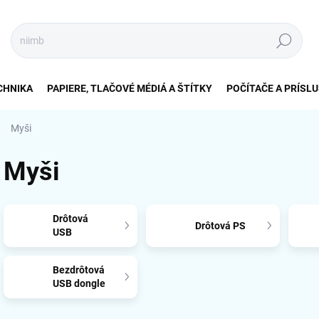
Hľadať
CHNIKA
PAPIERE, TLAČOVÉ MÉDIÁ A ŠTÍTKY
POČÍTAČE A PRÍSL
Myši
Myši
Drôtová
Drôtová PS
USB
Bezdrôtová
USB dongle