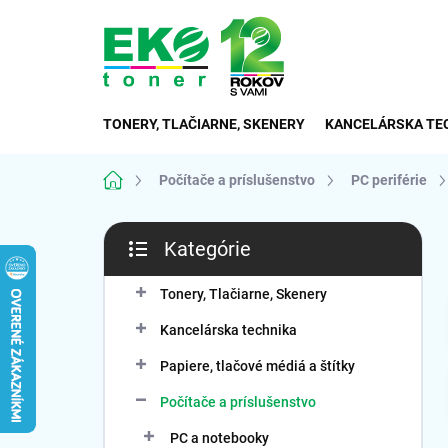
Prejsť
na
obsah
TONERY, TLAČIARNE, SKENERY
KANCELÁRSKA TE
Domov
Počítače a príslušenstvo
PC periférie
B
Kategórie
o
Preskočiť
č
kategórie
n
Tonery, Tlačiarne, Skenery
ý
Kancelárska technika
p
a
Papiere, tlačové médiá a štítky
n
Počítače a príslušenstvo
e
l
PC a notebooky