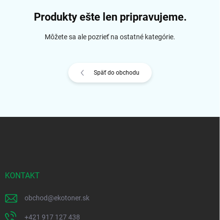
Produkty ešte len pripravujeme.
Môžete sa ale pozrieť na ostatné kategórie.
Späť do obchodu
Z
á
p
ä
t
i
KONTAKT
e
obchod
@
ekotoner.sk
+421 917 127 438