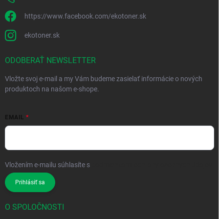
https://www.facebook.com/ekotoner.sk
ekotoner.sk
ODOBERAŤ NEWSLETTER
Vložte svoj e-mail a my Vám budeme zasielať informácie o nových
produktoch na našom e-shope.
EMAIL
Vložením e-mailu súhlasíte s
podmienkami ochrany osobných údajov
Prihlásiť sa
O SPOLOČNOSTI