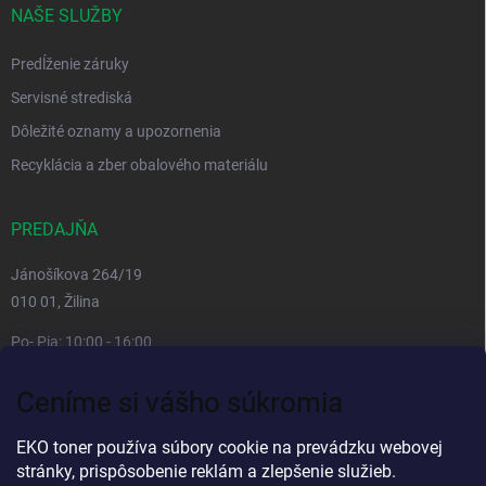
NAŠE SLUŽBY
Predĺženie záruky
Servisné strediská
Dôležité oznamy a upozornenia
Recyklácia a zber obalového materiálu
PREDAJŇA
Jánošíkova 264/19
010 01, Žilina
Po- Pia: 10:00 - 16:00
prestávka 12:00 - 13:00
Ceníme si vášho súkromia
So, Ne: zatvorené
Viac informacií
EKO toner používa súbory cookie na prevádzku webovej
stránky, prispôsobenie reklám a zlepšenie služieb.