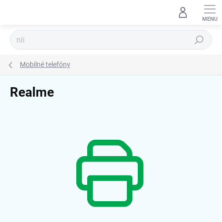
Prejsť
na
obsah
Hľadať
Mobilné telefóny
Realme