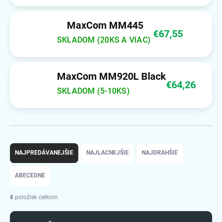
MaxCom MM445
€67,55
SKLADOM (20KS A VIAC)
MaxCom MM920L Black
€64,26
SKLADOM (5-10KS)
R
a
NAJPREDÁVANEJŠIE
NAJLACNEJŠIE
NAJDRAHŠIE
d
e
ABECEDNE
n
i
8
položiek celkom
e
p