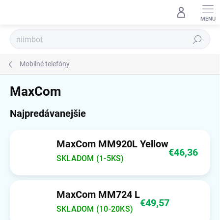
Prejsť
na
obsah
Hľadať
Mobilné telefóny
MaxCom
Najpredávanejšie
MaxCom MM920L Yellow
€46,36
SKLADOM (1-5KS)
MaxCom MM724 L
€49,57
SKLADOM (10-20KS)