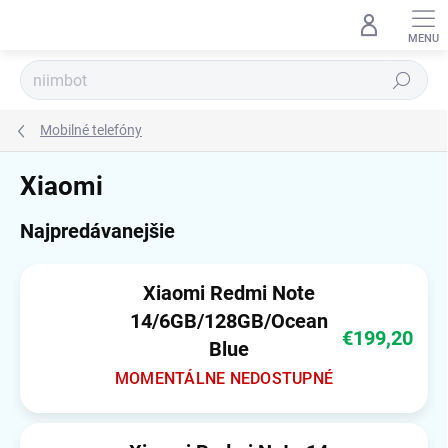
Prejsť
na
obsah
Hľadať
Mobilné telefóny
Xiaomi
Najpredávanejšie
Xiaomi Redmi Note
14/6GB/128GB/Ocean
€199,20
Blue
MOMENTÁLNE NEDOSTUPNÉ