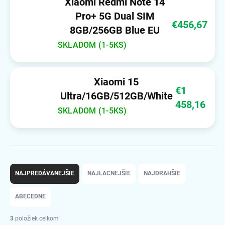
Xiaomi Redmi Note 14
Pro+ 5G Dual SIM
€456,67
8GB/256GB Blue EU
SKLADOM (1-5KS)
Xiaomi 15
€1
Ultra/16GB/512GB/White
458,16
SKLADOM (1-5KS)
R
a
NAJPREDÁVANEJŠIE
NAJLACNEJŠIE
NAJDRAHŠIE
d
e
ABECEDNE
n
i
3
položiek celkom