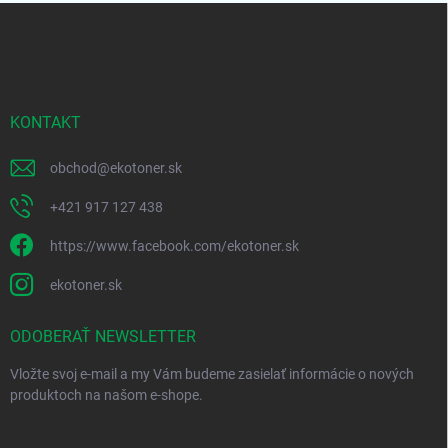
Z
a
á
c
p
i
e
ä
p
t
r
i
KONTAKT
v
e
k
y
obchod
@
ekotoner.sk
v
ý
+421 917 127 438
p
i
https://www.facebook.com/ekotoner.sk
s
u
ekotoner.sk
ODOBERAŤ NEWSLETTER
Vložte svoj e-mail a my Vám budeme zasielať informácie o nových
produktoch na našom e-shope.