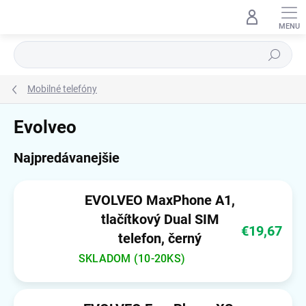
Prejsť
na
obsah
Hľadať
Mobilné telefóny
Evolveo
Najpredávanejšie
EVOLVEO MaxPhone A1,
tlačítkový Dual SIM
€19,67
telefon, černý
SKLADOM (10-20KS)