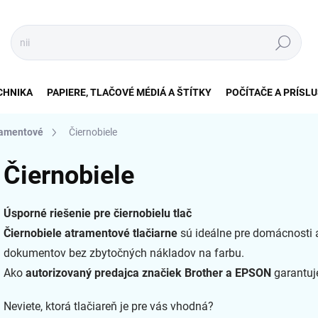
Hľadať
CHNIKA
PAPIERE, TLAČOVÉ MÉDIÁ A ŠTÍTKY
POČÍTAČE A PRÍSL
ramentové
Čiernobiele
Čiernobiele
Úsporné riešenie pre čiernobielu tlač
Čiernobiele atramentové tlačiarne
sú ideálne pre domácnosti a 
dokumentov bez zbytočných nákladov na farbu.
Ako
autorizovaný predajca značiek Brother a EPSON
garantuje
Neviete, ktorá tlačiareň je pre vás vhodná?