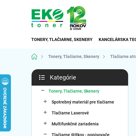
Prejsť
na
obsah
TONERY, TLAČIARNE, SKENERY
KANCELÁRSKA TE
Domov
Tonery, Tlačiarne, Skenery
Tlačiarne at
B
Kategórie
o
Preskočiť
č
kategórie
n
Tonery, Tlačiarne, Skenery
ý
Spotrebný materiál pre tlačiarne
p
a
Tlačiarne Laserové
n
Multifunkčné zariadenia
e
l
Tlačiarne štítkov - popisovače