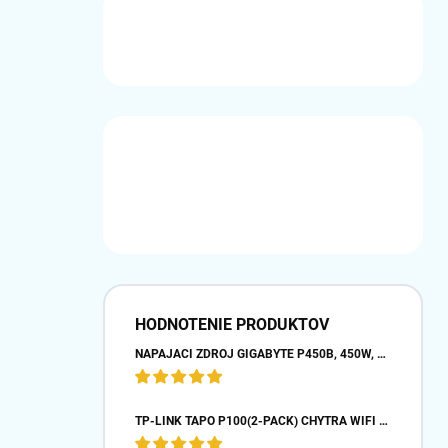
HODNOTENIE PRODUKTOV
NAPÁJACÍ ZDROJ GIGABYTE P450B, 450W, 80PLUS BRONZE, 12 CM VENTILÁTOR
TP-LINK TAPO P100(2-PACK) CHYTRÁ WIFI MINI ZÁSUVKA (2300W,10A,2,4 GHZ,BT)