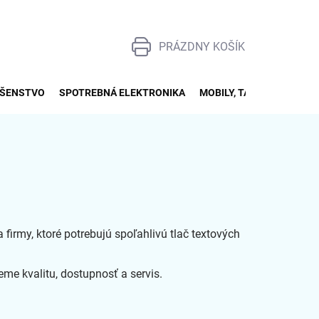
PRÁZDNY KOŠÍK
NÁKUPNÝ
KOŠÍK
UŠENSTVO
SPOTREBNÁ ELEKTRONIKA
MOBILY, TABLETY, SMART
firmy, ktoré potrebujú spoľahlivú tlač textových
me kvalitu, dostupnosť a servis.