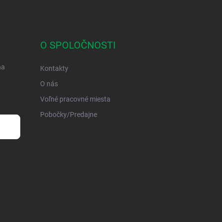
O SPOLOČNOSTI
na
Kontakty
O nás
Voľné pracovné miesta
Pobočky/Predajne