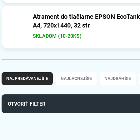
Atrament do tlačiarne EPSON EcoTan
A4, 720x1440, 32 str
SKLADOM (10-20KS)
R
a
NAJPREDÁVANEJŠIE
NAJLACNEJŠIE
NAJDRAHŠIE
d
e
n
i
OTVORIŤ FILTER
e
p
V
r
ý
o
1092939
p
d