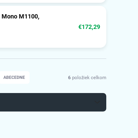
k Mono M1100,
€172,29
6
položiek celkom
ABECEDNE
1092948
1091957