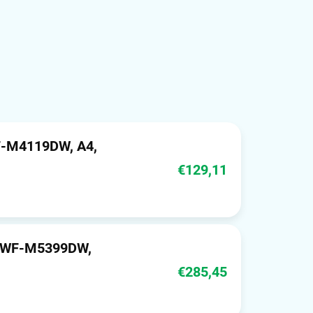
F-M4119DW, A4,
€129,11
o WF-M5399DW,
€285,45