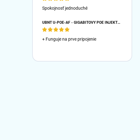
Spokojnosť jednoduché
UBNT U-POE-AF - GIGABITOVÝ POE INJEKTOR 48V/ 0,32A- BIELY
+ Funguje na prve pripojenie