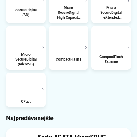
Micro
Micro
SecureDigital
SecureDigital
SecureDigital
(SD)
High Capacity
eXtended
(micro SD HC)
Capacity (Micro
SDXC)
Micro
CompactFlash
SecureDigital
CompactFlash I
Extreme
(microSD)
CFast
Najpredávanejšie
Karta ADATA MicroSDHC