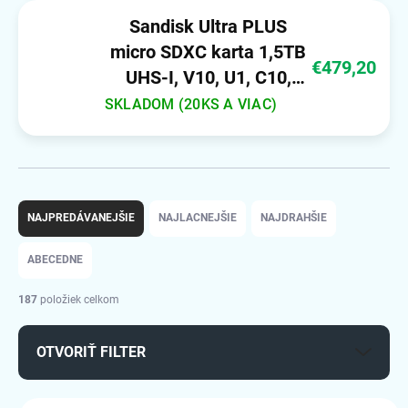
Sandisk Ultra PLUS
micro SDXC karta 1,5TB
€479,20
UHS-I, V10, U1, C10,
(200MB/s)
SKLADOM (20KS A VIAC)
R
a
NAJPREDÁVANEJŠIE
NAJLACNEJŠIE
NAJDRAHŠIE
d
e
ABECEDNE
n
i
187
položiek celkom
e
p
OTVORIŤ FILTER
r
o
d
V