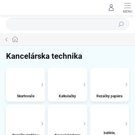
Prejsť
na
obsah
Hľadať
Domov
Kancelárska technika
Skartovače
Kalkulačky
Rezačky papiera
batérie,