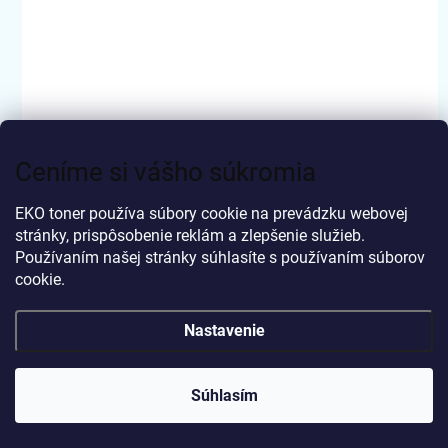
Ceníme si vášho súkromia
SKLADOM (20KS A VIAC)
TP-Link Tapo P100(2-pack) chytrá WiFi mini
EKO toner používa súbory cookie na prevádzku webovej
zásuvka (2300W,10A,2,4 GHz,BT)
stránky, prispôsobenie reklám a zlepšenie služieb.
Používaním našej stránky súhlasíte s používaním súborov
€22,94
Do košíka
cookie.
€18,65 bez DPH
Nastavenie
Súhlasím
2390178