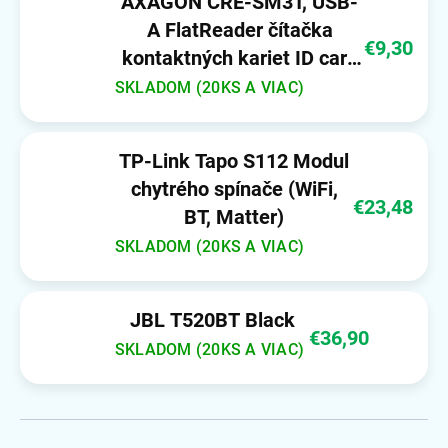
AXAGON CRE-SM3T, USB-
A FlatReader čítačka
€9,30
kontaktných kariet ID card
(eID klient), kábel 1.3 m
SKLADOM (20KS A VIAC)
TP-Link Tapo S112 Modul
chytrého spínače (WiFi,
€23,48
BT, Matter)
SKLADOM (20KS A VIAC)
JBL T520BT Black
€36,90
SKLADOM (20KS A VIAC)