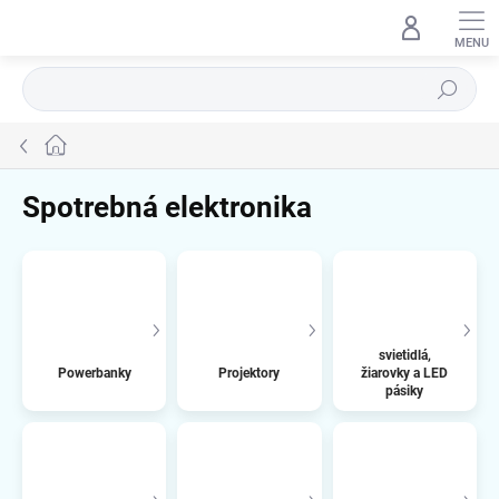
Prejsť
na
obsah
Hľadať
Domov
Spotrebná elektronika
svietidlá,
Powerbanky
Projektory
žiarovky a LED
pásiky