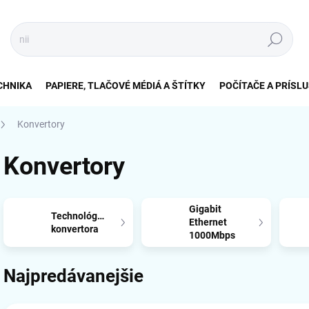
Hľadať
CHNIKA
PAPIERE, TLAČOVÉ MÉDIÁ A ŠTÍTKY
POČÍTAČE A PRÍSL
Konvertory
Konvertory
Gigabit
Technológia
Ethernet
konvertora
1000Mbps
Najpredávanejšie