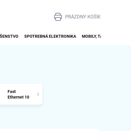
PRÁZDNY KOŠÍK
NÁKUPNÝ
KOŠÍK
UŠENSTVO
SPOTREBNÁ ELEKTRONIKA
MOBILY, TABLETY, SMART
Fast
Ethernet 10