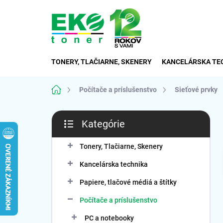
Prejsť
na
obsah
TONERY, TLAČIARNE, SKENERY
KANCELÁRSKA TE
Domov
Počítače a príslušenstvo
Sieťové prvky
B
Kategórie
o
Preskočiť
č
kategórie
n
Tonery, Tlačiarne, Skenery
ý
Kancelárska technika
p
a
Papiere, tlačové médiá a štítky
n
Počítače a príslušenstvo
e
l
PC a notebooky