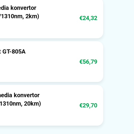
ia konvertor
0/1310nm, 2km)
€24,32
t GT-805A
€56,79
dia konvertor
/1310nm, 20km)
€29,70