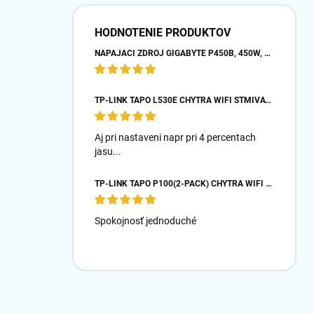
HODNOTENIE PRODUKTOV
NAPÁJACÍ ZDROJ GIGABYTE P450B, 450W, 80PLUS BRONZE, 12 CM VENTILÁTOR
TP-LINK TAPO L530E CHYTRÁ WIFI STMÍVATELNÁ LED ŽÁROVKA (BAREVNÁ,2500K-6500K,806LM,2,4GHZ,E27)
Aj pri nastaveni napr pri 4 percentach
jasu...
TP-LINK TAPO P100(2-PACK) CHYTRÁ WIFI MINI ZÁSUVKA (2300W,10A,2,4 GHZ,BT)
Spokojnosť jednoduché