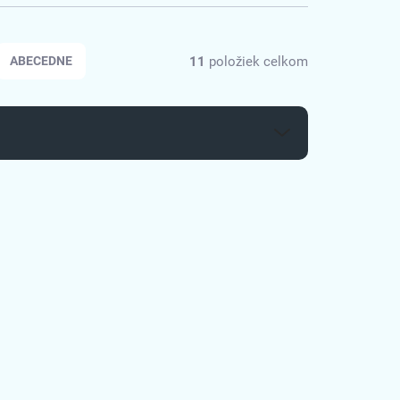
11
položiek celkom
ABECEDNE
1018435
5172231298
 (1-5KS)
SKLADOM (1-5KS)