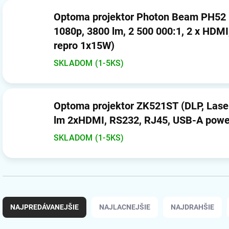
Optoma projektor Photon Beam PH52 (
1080p, 3800 lm, 2 500 000:1, 2 x HDMI
repro 1x15W)
SKLADOM (1-5KS)
Optoma projektor ZK521ST (DLP, Lase
lm 2xHDMI, RS232, RJ45, USB-A power
SKLADOM (1-5KS)
R
a
NAJPREDÁVANEJŠIE
NAJLACNEJŠIE
NAJDRAHŠIE
d
e