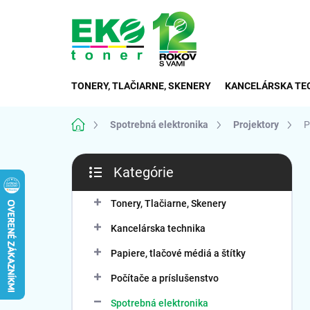
Prejsť
na
obsah
TONERY, TLAČIARNE, SKENERY
KANCELÁRSKA TE
Domov
Spotrebná elektronika
Projektory
P
B
Kategórie
o
Preskočiť
č
kategórie
n
Tonery, Tlačiarne, Skenery
ý
Kancelárska technika
p
a
Papiere, tlačové médiá a štítky
n
Počítače a príslušenstvo
e
l
Spotrebná elektronika