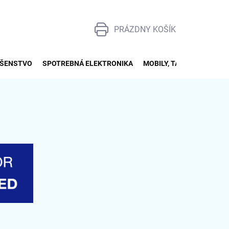
PRÁZDNY KOŠÍK
NÁKUPNÝ
KOŠÍK
UŠENSTVO
SPOTREBNÁ ELEKTRONIKA
MOBILY, TABLETY, SMART