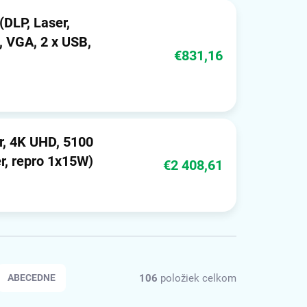
DLP, Laser,
, VGA, 2 x USB,
€831,16
r, 4K UHD, 5100
, repro 1x15W)
€2 408,61
106
položiek celkom
ABECEDNE