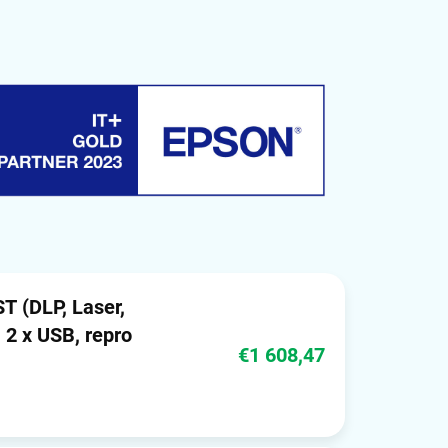
 (DLP, Laser,
 2 x USB, repro
€1 608,47