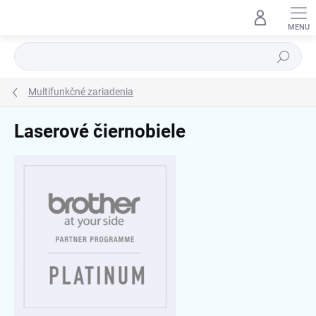
Prejsť
na
obsah
Hľadať
Multifunkčné zariadenia
Laserové čiernobiele