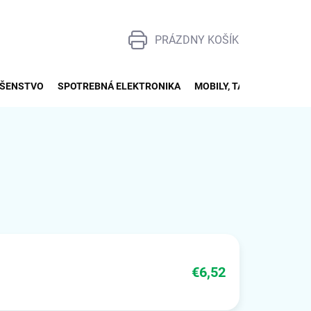
PRÁZDNY KOŠÍK
NÁKUPNÝ
KOŠÍK
UŠENSTVO
SPOTREBNÁ ELEKTRONIKA
MOBILY, TABLETY, SMART
€6,52