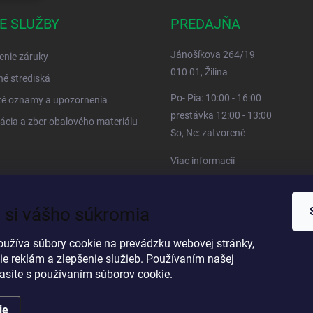
E SLUŽBY
PREDAJŇA
Jánošíkova 264/19
enie záruky
010 01, Žilina
né strediská
Po- Pia: 10:00 - 16:00
té oznamy a upozornenia
prestávka 12:00 - 13:00
ácia a zber obalového materiálu
So, Ne: zatvorené
Viac informacií
 si vášho súkromia
oužíva súbory cookie na prevádzku webovej stránky,
ie reklám a zlepšenie služieb. Používaním našej
lasíte s používaním súborov cookie.
ie