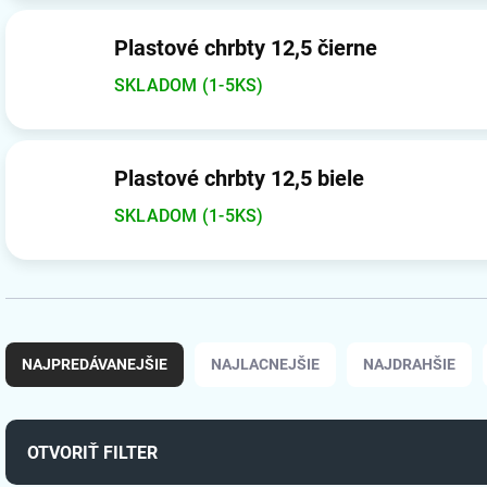
Plastové chrbty 12,5 čierne
SKLADOM (1-5KS)
Plastové chrbty 12,5 biele
SKLADOM (1-5KS)
R
a
NAJPREDÁVANEJŠIE
NAJLACNEJŠIE
NAJDRAHŠIE
d
e
n
i
OTVORIŤ FILTER
e