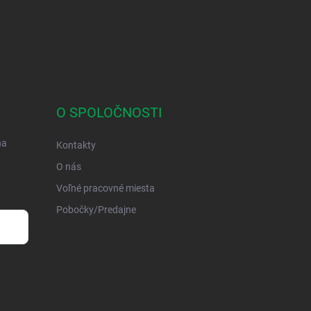
O SPOLOČNOSTI
na
Kontakty
O nás
Voľné pracovné miesta
Pobočky/Predajne