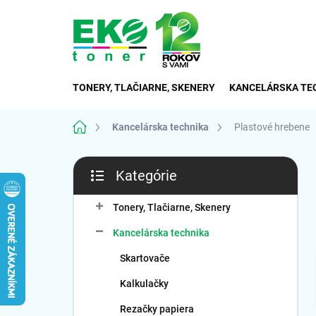
Prejsť
na
obsah
TONERY, TLAČIARNE, SKENERY
KANCELÁRSKA TE
Domov
Kancelárska technika
Plastové hrebene
B
Kategórie
o
Preskočiť
č
kategórie
n
Tonery, Tlačiarne, Skenery
ý
Kancelárska technika
p
a
Skartovače
n
Kalkulačky
e
l
Rezačky papiera