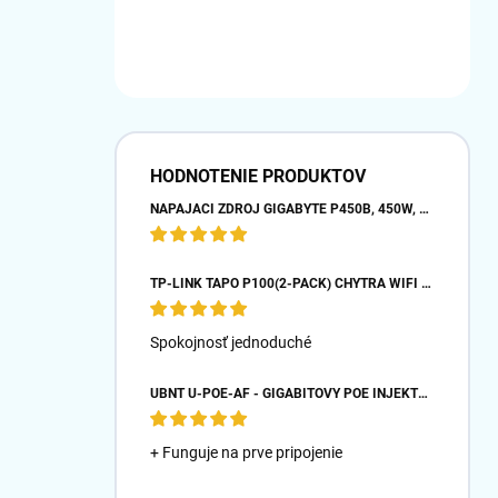
HODNOTENIE PRODUKTOV
NAPÁJACÍ ZDROJ GIGABYTE P450B, 450W, 80PLUS BRONZE, 12 CM VENTILÁTOR
TP-LINK TAPO P100(2-PACK) CHYTRÁ WIFI MINI ZÁSUVKA (2300W,10A,2,4 GHZ,BT)
Spokojnosť jednoduché
UBNT U-POE-AF - GIGABITOVÝ POE INJEKTOR 48V/ 0,32A- BIELY
+ Funguje na prve pripojenie