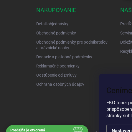
NAKUPOVANIE
NAŠ
Detail objednávky
Predĺž
Obchodné podmienky
Servis
Obchodné podmienky pre podnikateľov
Dôleži
a právnické osoby
Recykl
Dodacie a platobné podmienky
Reklamačné podmienky
Odstúpenie od zmluvy
Ochrana osobných údajov
Ceníme
EKO toner p
prispôsoben
stránky súh
Predajňa je otvorená
Nastaven