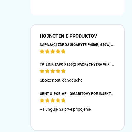
HODNOTENIE PRODUKTOV
NAPÁJACÍ ZDROJ GIGABYTE P450B, 450W, 80PLUS BRONZE, 12 CM VENTILÁTOR
TP-LINK TAPO P100(2-PACK) CHYTRÁ WIFI MINI ZÁSUVKA (2300W,10A,2,4 GHZ,BT)
Spokojnosť jednoduché
UBNT U-POE-AF - GIGABITOVÝ POE INJEKTOR 48V/ 0,32A- BIELY
+ Funguje na prve pripojenie