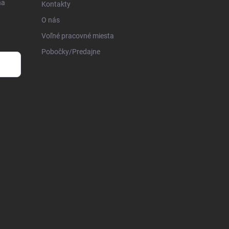
na
Kontakty
O nás
Voľné pracovné miesta
Pobočky/Predajne