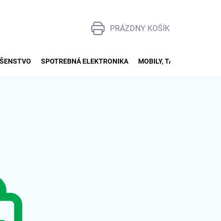
PRÁZDNY KOŠÍK
NÁKUPNÝ
KOŠÍK
UŠENSTVO
SPOTREBNÁ ELEKTRONIKA
MOBILY, TABLETY, SMART