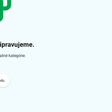
ripravujeme.
atné kategórie.
odu