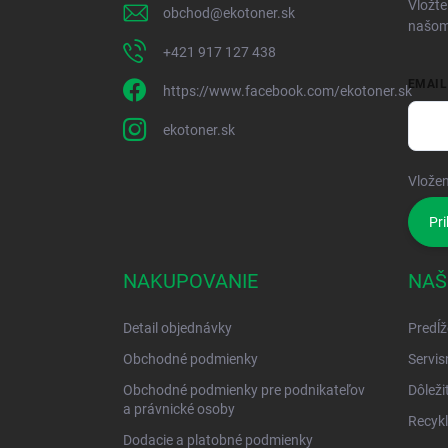
Vložte
obchod
@
ekotoner.sk
našom
+421 917 127 438
EMAIL
https://www.facebook.com/ekotoner.sk
ekotoner.sk
Vložen
Pri
NAKUPOVANIE
NAŠ
Detail objednávky
Predĺž
Obchodné podmienky
Servis
Obchodné podmienky pre podnikateľov
Dôleži
a právnické osoby
Recykl
Dodacie a platobné podmienky