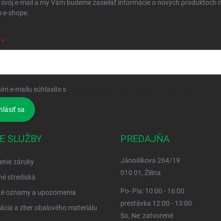
 svoj e-mail a my Vám budeme zasielať informácie o nových produktoch 
 e-shope.
ím e-mailu súhlasíte s
podmienkami ochrany osobných údajov
hlásiť sa
E SLUŽBY
PREDAJŇA
Jánošíkova 264/19
enie záruky
010 01, Žilina
né strediská
Po- Pia: 10:00 - 16:00
té oznamy a upozornenia
prestávka 12:00 - 13:00
ácia a zber obalového materiálu
So, Ne: zatvorené