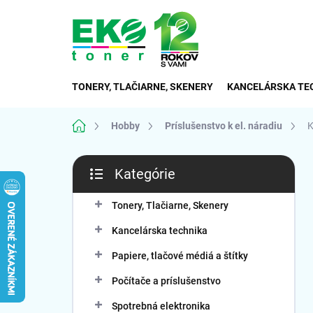
Prejsť
na
obsah
TONERY, TLAČIARNE, SKENERY
KANCELÁRSKA TE
Domov
Hobby
Príslušenstvo k el. náradiu
K
B
Kategórie
o
Preskočiť
č
kategórie
n
Tonery, Tlačiarne, Skenery
ý
Kancelárska technika
p
a
Papiere, tlačové médiá a štítky
n
Počítače a príslušenstvo
e
l
Spotrebná elektronika