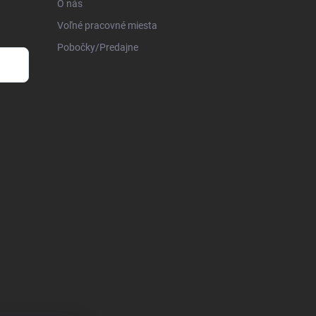
O nás
Voľné pracovné miesta
Pobočky/Predajne