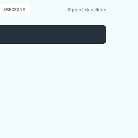
8
položiek celkom
ABECEDNE
EPP5600
3051530
 (1-5KS)
SKLADOM (1-5KS)
cky
Zákaznícky POS
L-
displej Birch DSP-V9