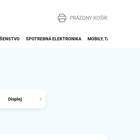
PRÁZDNY KOŠÍK
NÁKUPNÝ
KOŠÍK
UŠENSTVO
SPOTREBNÁ ELEKTRONIKA
MOBILY, TABLETY, SMART
Displej