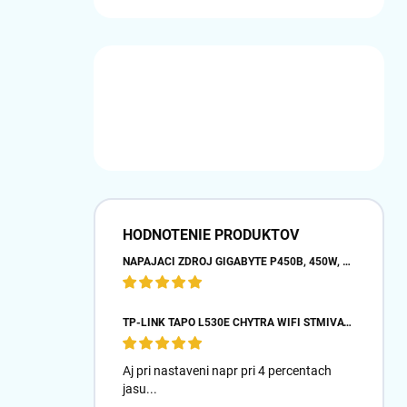
HODNOTENIE PRODUKTOV
NAPÁJACÍ ZDROJ GIGABYTE P450B, 450W, 80PLUS BRONZE, 12 CM VENTILÁTOR
TP-LINK TAPO L530E CHYTRÁ WIFI STMÍVATELNÁ LED ŽÁROVKA (BAREVNÁ,2500K-6500K,806LM,2,4GHZ,E27)
Aj pri nastaveni napr pri 4 percentach
jasu...