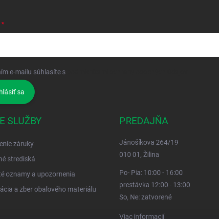
ím e-mailu súhlasíte s
podmienkami ochrany osobných údajov
hlásiť sa
E SLUŽBY
PREDAJŇA
Jánošíkova 264/19
enie záruky
010 01, Žilina
né strediská
Po- Pia: 10:00 - 16:00
té oznamy a upozornenia
prestávka 12:00 - 13:00
ácia a zber obalového materiálu
So, Ne: zatvorené
Viac informacií