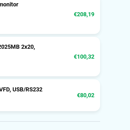
monitor
€208,19
L-2025MB 2x20,
€100,32
 VFD, USB/RS232
€80,02