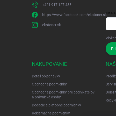
+421 917 127 438
EMAIL
https://www.facebook.com/ekotoner.sk
ekotoner.sk
Vložen
Pri
NAKUPOVANIE
NAŠ
Detail objednávky
Predĺž
Obchodné podmienky
Servis
Obchodné podmienky pre podnikateľov
Dôleži
a právnické osoby
Recykl
Dodacie a platobné podmienky
Reklamačné podmienky