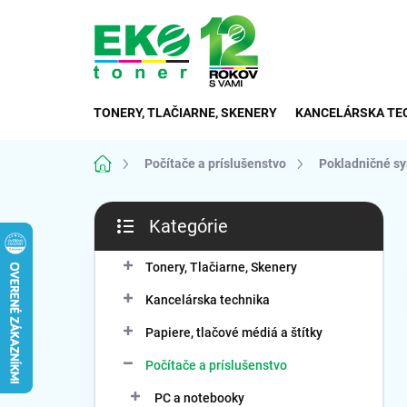
Prejsť
na
obsah
TONERY, TLAČIARNE, SKENERY
KANCELÁRSKA TE
Domov
Počítače a príslušenstvo
Pokladničné s
B
Kategórie
o
Preskočiť
č
kategórie
n
Tonery, Tlačiarne, Skenery
ý
Kancelárska technika
p
a
Papiere, tlačové médiá a štítky
n
Počítače a príslušenstvo
e
l
PC a notebooky