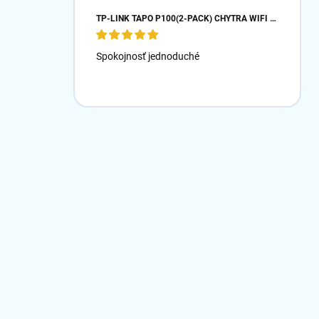
TP-LINK TAPO P100(2-PACK) CHYTRÁ WIFI MINI ZÁSUVKA (2300W,10A,2,4 GHZ,BT)
Spokojnosť jednoduché