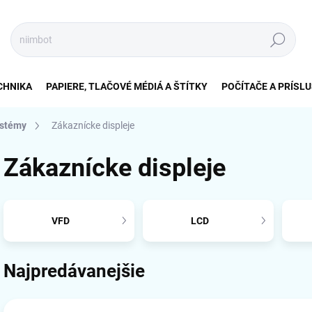
Hľadať
CHNIKA
PAPIERE, TLAČOVÉ MÉDIÁ A ŠTÍTKY
POČÍTAČE A PRÍSL
ystémy
Zákaznícke displeje
Zákaznícke displeje
VFD
LCD
Najpredávanejšie