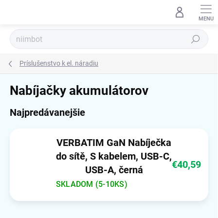
Prejsť
na
obsah
Hľadať
Príslušenstvo k el. náradiu
Nabíjačky akumulátorov
Najpredávanejšie
VERBATIM GaN Nabíječka
do sítě, S kabelem, USB-C,
€40,59
USB-A, černá
SKLADOM (5-10KS)