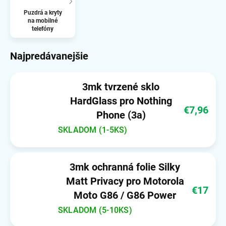
Puzdrá a kryty
na mobilné
telefóny
Najpredávanejšie
3mk tvrzené sklo
HardGlass pro Nothing
€7,96
Phone (3a)
SKLADOM (1-5KS)
3mk ochranná folie Silky
Matt Privacy pro Motorola
€17
Moto G86 / G86 Power
SKLADOM (5-10KS)