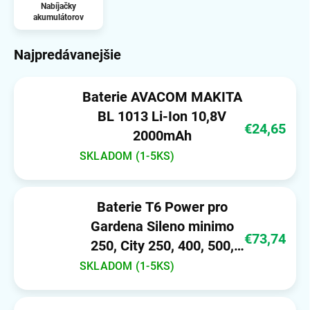
Nabíjačky
akumulátorov
Najpredávanejšie
Baterie AVACOM MAKITA
BL 1013 Li-Ion 10,8V
€24,65
2000mAh
SKLADOM (1-5KS)
Baterie T6 Power pro
Gardena Sileno minimo
€73,74
250, City 250, 400, 500,
18V, 2600mAh, 46,8Wh, Li-
SKLADOM (1-5KS)
ion