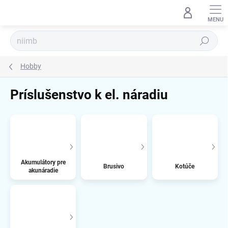
Prejsť
na
obsah
Hľadať
Hobby
Príslušenstvo k el. náradiu
Akumulátory pre
Brusivo
Kotúče
akunáradie