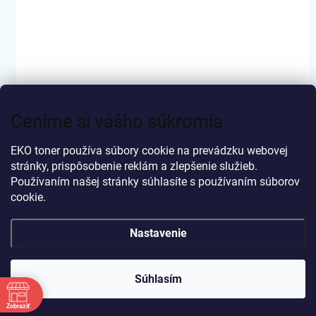
USB, 4K, FULL HD, 3D
€19,25
Do košíka
€15,65 bez DPH
Ceníme si vášho súkromia
321385
EKO toner používa súbory cookie na prevádzku webovej
stránky, prispôsobenie reklám a zlepšenie služieb.
Používaním našej stránky súhlasíte s používaním súborov
cookie.
Nastavenie
Súhlasím
Zobraziť