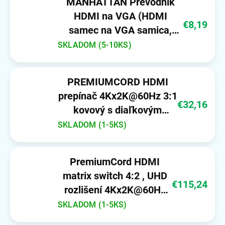
MANHATTAN Prevodník
HDMI na VGA (HDMI
€8,19
samec na VGA samica,
čierny, Polybag)
SKLADOM (5-10KS)
PREMIUMCORD HDMI
prepínač 4Kx2K@60Hz 3:1
€32,16
kovový s diaľkovým
ovládaním a napájacím
SKLADOM (1-5KS)
adaptérom
PremiumCord HDMI
matrix switch 4:2 , UHD
€115,24
rozlišení 4Kx2K@60Hz
HDR, SPDIF, Auto-
SKLADOM (1-5KS)
Downscaling