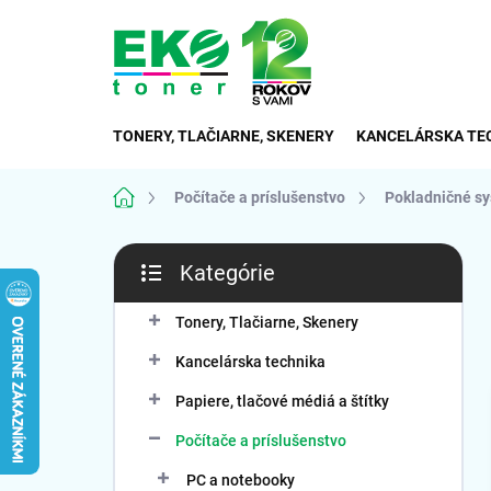
Prejsť
na
obsah
TONERY, TLAČIARNE, SKENERY
KANCELÁRSKA TE
Domov
Počítače a príslušenstvo
Pokladničné s
B
Kategórie
o
Preskočiť
č
kategórie
n
Tonery, Tlačiarne, Skenery
ý
Kancelárska technika
p
a
Papiere, tlačové médiá a štítky
n
Počítače a príslušenstvo
e
l
PC a notebooky