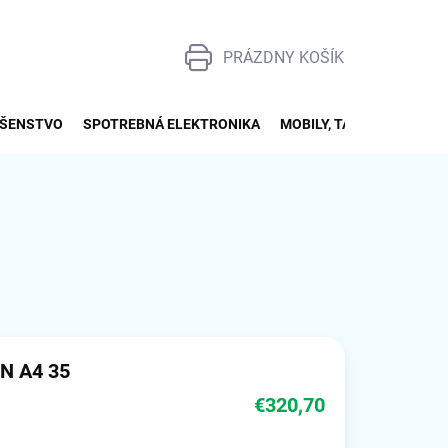
PRÁZDNY KOŠÍK
NÁKUPNÝ
KOŠÍK
UŠENSTVO
SPOTREBNÁ ELEKTRONIKA
MOBILY, TABLETY, SMART
N A4 35
€320,70