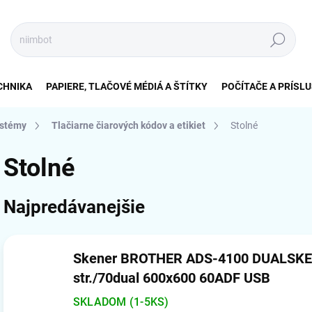
Hľadať
CHNIKA
PAPIERE, TLAČOVÉ MÉDIÁ A ŠTÍTKY
POČÍTAČE A PRÍSL
ystémy
Tlačiarne čiarových kódov a etikiet
Stolné
Stolné
Najpredávanejšie
Skener BROTHER ADS-4100 DUALSKE
str./70dual 600x600 60ADF USB
SKLADOM (1-5KS)