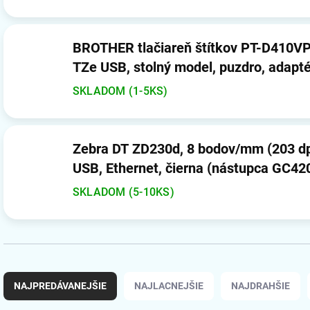
BROTHER tlačiareň štítkov PT-D410VP - 18 mm, pásky
TZe USB, stolný model, puzdro, adapté
SKLADOM (1-5KS)
Zebra DT ZD230d, 8 bodov/mm (203 dpi)
USB, Ethernet, čierna (nástupca GC42
SKLADOM (5-10KS)
R
a
NAJPREDÁVANEJŠIE
NAJLACNEJŠIE
NAJDRAHŠIE
d