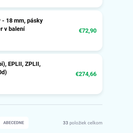
r v balení
€72,90
, EPLII, ZPLII,
0d)
€274,66
33
položiek celkom
ABECEDNE