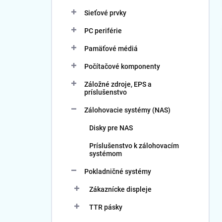
Sieťové prvky
PC periférie
Pamäťové médiá
Počítačové komponenty
Záložné zdroje, EPS a
príslušenstvo
Zálohovacie systémy (NAS)
Disky pre NAS
Príslušenstvo k zálohovacím
systémom
Pokladničné systémy
Zákaznícke displeje
TTR pásky