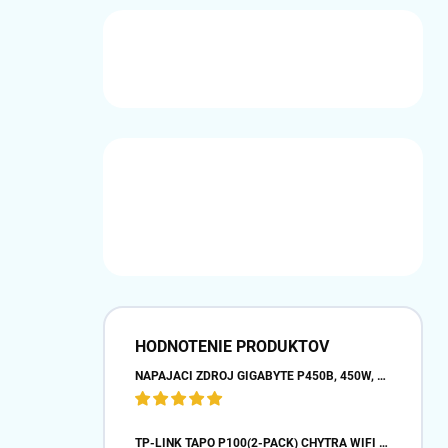
HODNOTENIE PRODUKTOV
NAPÁJACÍ ZDROJ GIGABYTE P450B, 450W, 80PLUS BRONZE, 12 CM VENTILÁTOR
TP-LINK TAPO P100(2-PACK) CHYTRÁ WIFI MINI ZÁSUVKA (2300W,10A,2,4 GHZ,BT)