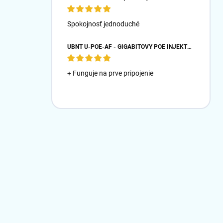
Spokojnosť jednoduché
UBNT U-POE-AF - GIGABITOVÝ POE INJEKTOR 48V/ 0,32A- BIELY
+ Funguje na prve pripojenie