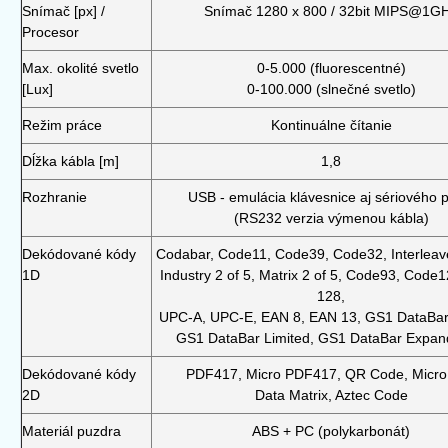
Snímač [px] /
Snímač 1280 x 800 / 32bit MIPS@1G
Procesor
Max. okolité svetlo
0-5.000 (fluorescentné)
[Lux]
0-100.000 (slnečné svetlo)
Režim práce
Kontinuálne čítanie
Dĺžka kábla [m]
1,8
Rozhranie
USB - emulácia klávesnice aj sériového p
(RS232 verzia výmenou kábla)
Dekódované kódy
Codabar, Code11, Code39, Code32, Interleave
1D
Industry 2 of 5, Matrix 2 of 5, Code93, Code
128,
UPC-A, UPC-E, EAN 8, EAN 13, GS1 DataBar
GS1 DataBar Limited, GS1 DataBar Expand
Dekódované kódy
PDF417, Micro PDF417, QR Code, Micro
2D
Data Matrix, Aztec Code
Materiál puzdra
ABS + PC (polykarbonát)