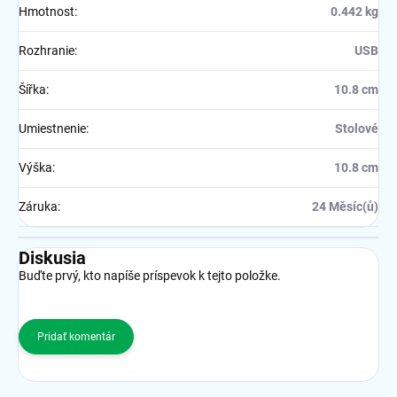
Hmotnost
:
0.442 kg
Rozhranie
:
USB
Šířka
:
10.8 cm
Umiestnenie
:
Stolové
Výška
:
10.8 cm
Záruka
:
24 Měsíc(ů)
Diskusia
Buďte prvý, kto napíše príspevok k tejto položke.
Pridať komentár