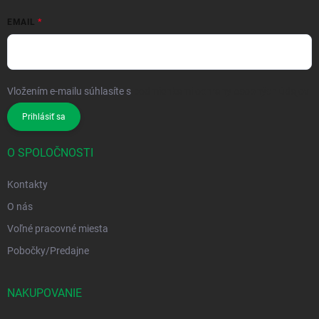
EMAIL
Vložením e-mailu súhlasíte s
podmienkami ochrany osobných údajov
Prihlásiť sa
O SPOLOČNOSTI
Kontakty
O nás
Voľné pracovné miesta
Pobočky/Predajne
NAKUPOVANIE