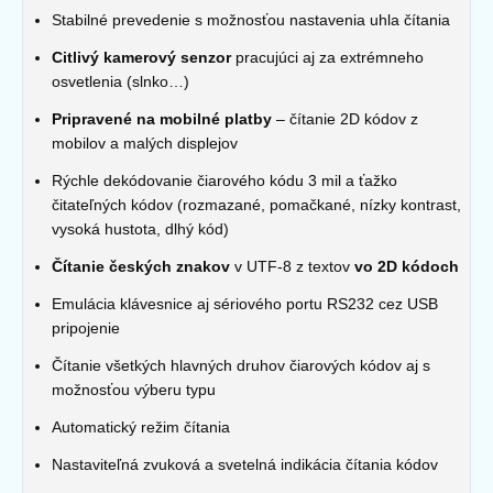
Stabilné prevedenie s možnosťou nastavenia uhla čítania
Citlivý kamerový senzor
pracujúci aj za extrémneho
osvetlenia (slnko…)
Pripravené na mobilné platby
– čítanie 2D kódov z
mobilov a malých displejov
Rýchle dekódovanie čiarového kódu 3 mil a ťažko
čitateľných kódov (rozmazané, pomačkané, nízky kontrast,
vysoká hustota, dlhý kód)
Čítanie českých znakov
v UTF-8 z textov
vo 2D kódoch
Emulácia klávesnice aj sériového portu RS232 cez USB
pripojenie
Čítanie všetkých hlavných druhov čiarových kódov aj s
možnosťou výberu typu
Automatický režim čítania
Nastaviteľná zvuková a svetelná indikácia čítania kódov