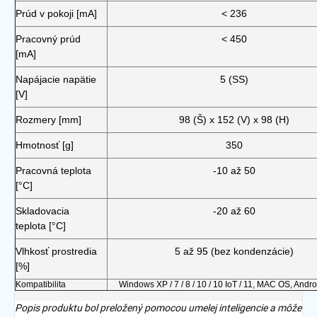
Prúd v pokoji [mA]
< 236
Pracovný prúd
< 450
[mA]
Napájacie napätie
5 (SS)
[V]
Rozmery [mm]
98 (Š) x 152 (V) x 98 (H)
Hmotnosť [g]
350
Pracovná teplota
-10 až 50
[°C]
Skladovacia
-20 až 60
teplota [°C]
Vlhkosť prostredia
5 až 95 (bez kondenzácie)
[%]
Kompatibilita
Windows XP / 7 / 8 / 10 / 10 IoT / 11, MAC OS, Andro
Popis produktu bol preložený pomocou umelej inteligencie a môže