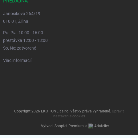
PREDAJŇA
Jánošíkova 264/19
010 01, Žilina
Po- Pia: 10:00 - 16:00
prestávka 12:00 - 13:00
So, Ne: zatvorené
Viac informacií
Copyright 2026
EKO TONER s.r.o
. Všetky práva vyhradené.
Upraviť
nastavenie cookies
Vytvoril Shoptet Premium
a
Adatelier