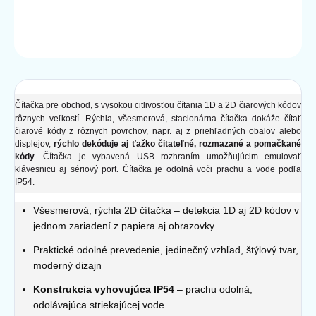
DETAILNÉ INFORMÁCIE
OPÝTAŤ SA
STRÁŽIŤ
Čítačka pre obchod, s vysokou citlivosťou čítania
1D a 2D čiarových kódov
rôznych veľkostí
.
Rýchla, všesmerová, stacionárna čítačka
dokáže čítať
čiarové kódy z rôznych povrchov, napr. aj z priehľadných obalov alebo
displejov,
rýchlo dekóduje aj ťažko čitateľné, rozmazané a pomačkané
kódy
. Čítačka je vybavená USB rozhraním umožňujúcim emulovať
klávesnicu aj sériový port. Čítačka je odolná voči prachu a vode podľa
IP54.
Všesmerová, rýchla 2D čítačka – detekcia 1D aj 2D kódov v
jednom zariadení z papiera aj obrazovky
Praktické odolné prevedenie, jedinečný vzhľad, štýlový tvar,
moderný dizajn
Konstrukcia vyhovujúca IP54
– prachu odolná,
odolávajúca striekajúcej vode