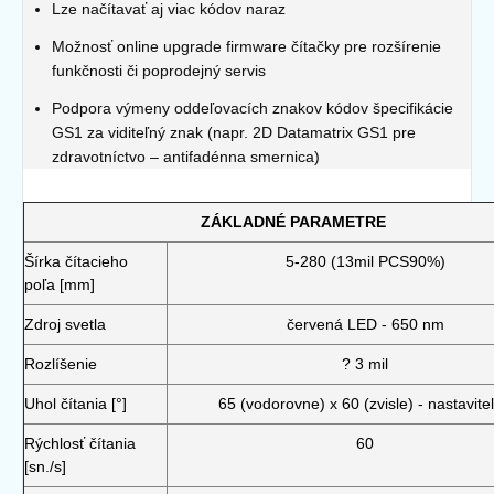
Lze načítavať aj viac kódov naraz
Možnosť online upgrade firmware čítačky pre rozšírenie
funkčnosti či poprodejný servis
Podpora výmeny oddeľovacích znakov kódov špecifikácie
GS1 za viditeľný znak (napr. 2D Datamatrix GS1 pre
zdravotníctvo – antifadénna smernica)
ZÁKLADNÉ PARAMETRE
Šírka čítacieho
5-280 (13mil PCS90%)
poľa [mm]
Zdroj svetla
červená LED - 650 nm
Rozlíšenie
? 3 mil
Uhol čítania [°]
65 (vodorovne) x 60 (zvisle) - nastavite
Rýchlosť čítania
60
[sn./s]