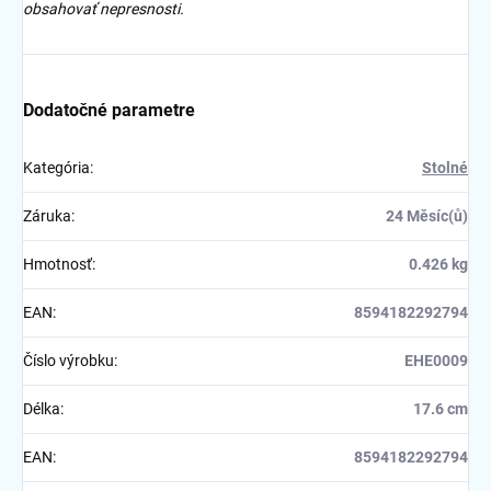
obsahovať nepresnosti.
Dodatočné parametre
Kategória
:
Stolné
Záruka
:
24 Měsíc(ů)
Hmotnosť
:
0.426 kg
EAN
:
8594182292794
Číslo výrobku
:
EHE0009
Délka
:
17.6 cm
EAN
:
8594182292794