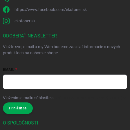
https://www.facebook.com/ekotoner.sk
ekotoner.sk
ODOBERAŤ NEWSLETTER
Vložte svoj e-mail a my Vám budeme zasielať informácie o nových
produktoch na našom e-shope.
EMAIL
Vložením e-mailu súhlasíte s
podmienkami ochrany osobných údajov
Prihlásiť sa
O SPOLOČNOSTI