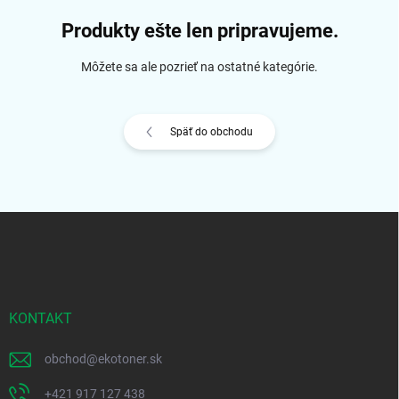
Produkty ešte len pripravujeme.
Môžete sa ale pozrieť na ostatné kategórie.
Späť do obchodu
Z
á
p
ä
t
i
KONTAKT
e
obchod
@
ekotoner.sk
+421 917 127 438