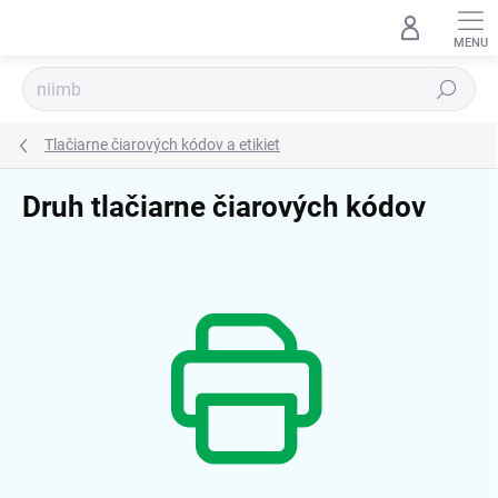
Prejsť
na
obsah
Hľadať
Tlačiarne čiarových kódov a etikiet
Druh tlačiarne čiarových kódov