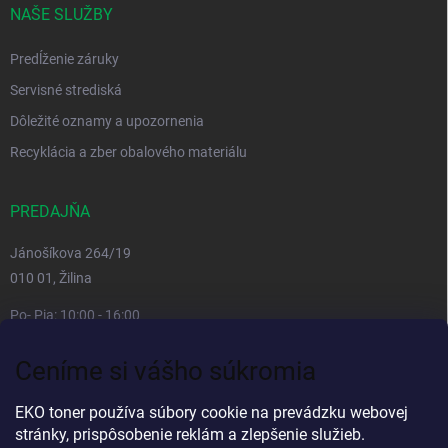
NAŠE SLUŽBY
Predĺženie záruky
Servisné strediská
Dôležité oznamy a upozornenia
Recyklácia a zber obalového materiálu
PREDAJŇA
Jánošíkova 264/19
010 01, Žilina
Po- Pia: 10:00 - 16:00
prestávka 12:00 - 13:00
Ceníme si vášho súkromia
So, Ne: zatvorené
Viac informacií
EKO toner používa súbory cookie na prevádzku webovej
stránky, prispôsobenie reklám a zlepšenie služieb.