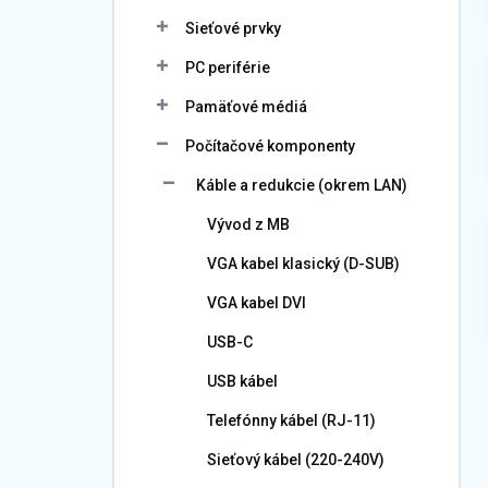
Sieťové prvky
PC periférie
Pamäťové médiá
Počítačové komponenty
Káble a redukcie (okrem LAN)
Vývod z MB
VGA kabel klasický (D-SUB)
VGA kabel DVI
USB-C
USB kábel
Telefónny kábel (RJ-11)
Sieťový kábel (220-240V)