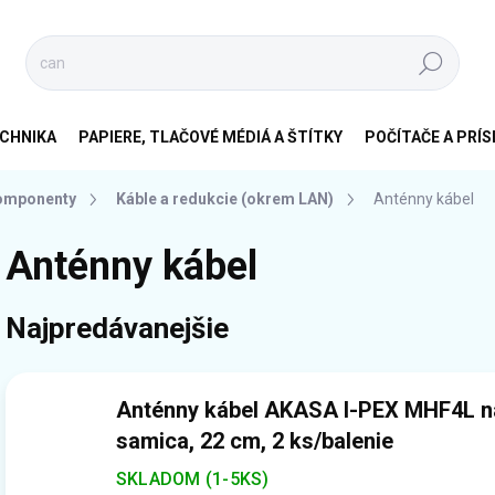
Hľadať
CHNIKA
PAPIERE, TLAČOVÉ MÉDIÁ A ŠTÍTKY
POČÍTAČE A PRÍ
komponenty
Káble a redukcie (okrem LAN)
Anténny kábel
Anténny kábel
Najpredávanejšie
Anténny kábel AKASA I-PEX MHF4L 
samica, 22 cm, 2 ks/balenie
SKLADOM (1-5KS)