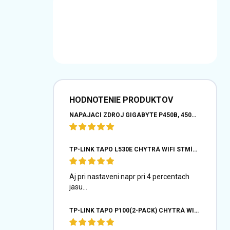
HODNOTENIE PRODUKTOV
NAPÁJACÍ ZDROJ GIGABYTE P450B, 450W, 80PLUS BRONZE, 12 CM VENTILÁTOR
TP-LINK TAPO L530E CHYTRÁ WIFI STMÍVATELNÁ LED ŽÁROVKA (BAREVNÁ,2500K-6500K,806LM,2,4GHZ,E27)
Aj pri nastaveni napr pri 4 percentach
jasu...
TP-LINK TAPO P100(2-PACK) CHYTRÁ WIFI MINI ZÁSUVKA (2300W,10A,2,4 GHZ,BT)