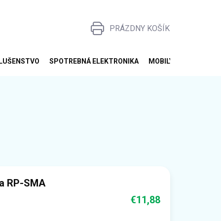
PRÁZDNY KOŠÍK
NÁKUPNÝ
KOŠÍK
SLUŠENSTVO
SPOTREBNÁ ELEKTRONIKA
MOBILY, TABLETY, S
na RP-SMA
€11,88