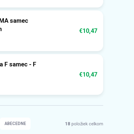
 SMA samec
m
€10,47
a F samec - F
€10,47
18
položiek celkom
ABECEDNE