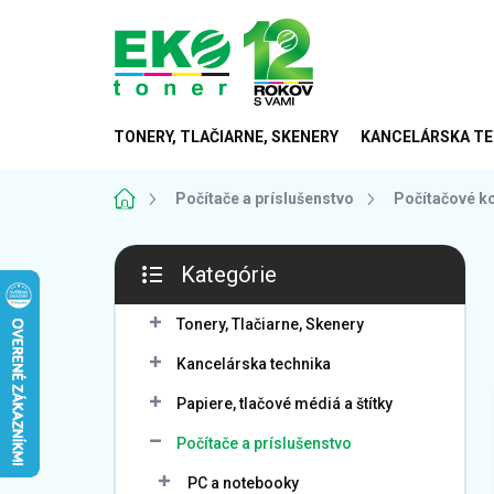
Prejsť
na
obsah
TONERY, TLAČIARNE, SKENERY
KANCELÁRSKA TE
Domov
Počítače a príslušenstvo
Počítačové 
B
Kategórie
o
Preskočiť
č
kategórie
n
Tonery, Tlačiarne, Skenery
ý
Kancelárska technika
p
a
Papiere, tlačové médiá a štítky
n
Počítače a príslušenstvo
e
l
PC a notebooky