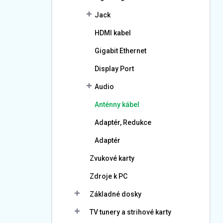
Jack
HDMI kabel
Gigabit Ethernet
Display Port
Audio
Anténny kábel
Adaptér, Redukce
Adaptér
Zvukové karty
Zdroje k PC
Základné dosky
TV tunery a strihové karty