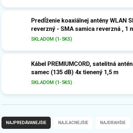
Predĺženie koaxiálnej antény WLAN
reverzný - SMA samica reverzná , 1 
SKLADOM (1-5KS)
Kábel PREMIUMCORD, satelitná antén
samec (135 dB) 4x tienený 1,5 m
SKLADOM (1-5KS)
R
a
NAJPREDÁVANEJŠIE
NAJLACNEJŠIE
NAJDRAHŠIE
d