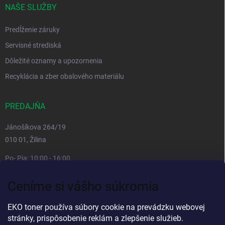
NAŠE SLUŽBY
Predĺženie záruky
Servisné strediská
Dôležité oznamy a upozornenia
Recyklácia a zber obalového materiálu
PREDAJŇA
Jánošíkova 264/19
010 01, Žilina
Po- Pia: 10:00 - 16:00
prestávka 12:00 - 13:00
Ceníme si vášho súkromia
So, Ne: zatvorené
Viac informacií
EKO toner používa súbory cookie na prevádzku webovej
stránky, prispôsobenie reklám a zlepšenie služieb.