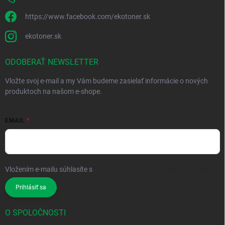
https://www.facebook.com/ekotoner.sk
ekotoner.sk
ODOBERAŤ NEWSLETTER
Vložte svoj e-mail a my Vám budeme zasielať informácie o nových
produktoch na našom e-shope.
EMAIL
Vložením e-mailu súhlasíte s
podmienkami ochrany osobných údajov
Prihlásiť sa
O SPOLOČNOSTI