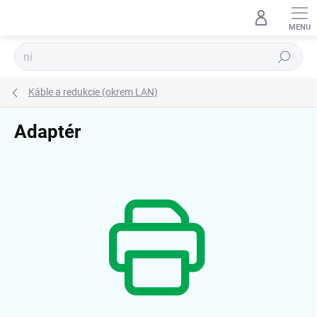
Prejsť
na
obsah
Hľadať
Káble a redukcie (okrem LAN)
Adaptér