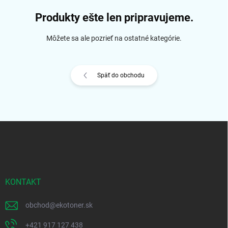
Produkty ešte len pripravujeme.
Môžete sa ale pozrieť na ostatné kategórie.
Späť do obchodu
Z
á
p
ä
t
i
KONTAKT
e
obchod
@
ekotoner.sk
+421 917 127 438