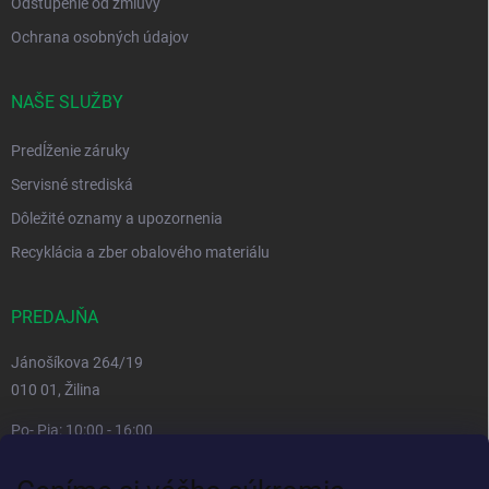
Odstúpenie od zmluvy
Ochrana osobných údajov
NAŠE SLUŽBY
Predĺženie záruky
Servisné strediská
Dôležité oznamy a upozornenia
Recyklácia a zber obalového materiálu
PREDAJŇA
Jánošíkova 264/19
010 01, Žilina
Po- Pia: 10:00 - 16:00
prestávka 12:00 - 13:00
So, Ne: zatvorené