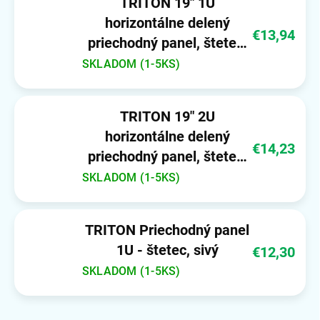
TRITON 19" 1U
horizontálne delený
€13,94
priechodný panel, štetec,
otvor 350 x 21 mm, čierny
SKLADOM (1-5KS)
TRITON 19" 2U
horizontálne delený
€14,23
priechodný panel, štetec,
otvor 330 x 55 mm, čierny
SKLADOM (1-5KS)
TRITON Priechodný panel
1U - štetec, sivý
€12,30
SKLADOM (1-5KS)