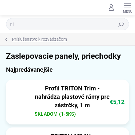
Prejsť
na
obsah
Hľadať
Príslušenstvo k rozvádzačom
Zaslepovacie panely, priechodky
Najpredávanejšie
Profil TRITON Trim -
nahrádza plastové rámy pre
€5,12
zástrčky, 1 m
SKLADOM (1-5KS)