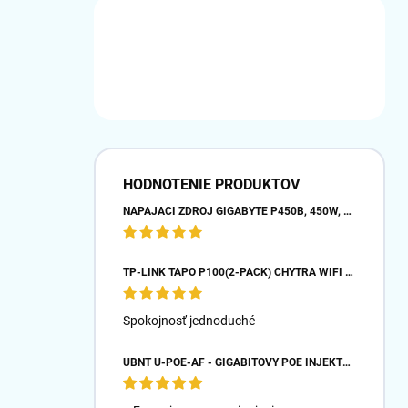
HODNOTENIE PRODUKTOV
NAPÁJACÍ ZDROJ GIGABYTE P450B, 450W, 80PLUS BRONZE, 12 CM VENTILÁTOR
TP-LINK TAPO P100(2-PACK) CHYTRÁ WIFI MINI ZÁSUVKA (2300W,10A,2,4 GHZ,BT)
Spokojnosť jednoduché
UBNT U-POE-AF - GIGABITOVÝ POE INJEKTOR 48V/ 0,32A- BIELY