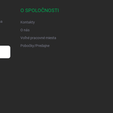
O SPOLOČNOSTI
na
Kontakty
O nás
Voľné pracovné miesta
Pobočky/Predajne