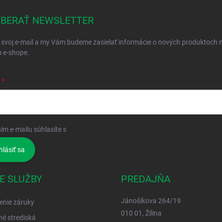
BERAŤ NEWSLETTER
 svoj e-mail a my Vám budeme zasielať informácie o nových produktoch 
 e-shope.
ím e-mailu súhlasíte s
podmienkami ochrany osobných údajov
hlásiť sa
E SLUŽBY
PREDAJŇA
Jánošíkova 264/19
enie záruky
010 01, Žilina
né strediská