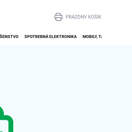
PRÁZDNY KOŠÍK
NÁKUPNÝ
KOŠÍK
UŠENSTVO
SPOTREBNÁ ELEKTRONIKA
MOBILY, TABLETY, SMART