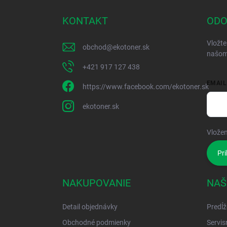
KONTAKT
ODO
Vložte
obchod
@
ekotoner.sk
našom
+421 917 127 438
EMAIL
https://www.facebook.com/ekotoner.sk
ekotoner.sk
Vložen
Pri
NAKUPOVANIE
NAŠ
Detail objednávky
Predĺž
Obchodné podmienky
Servis