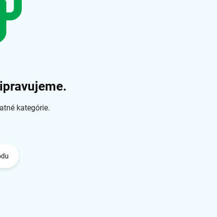
ripravujeme.
atné kategórie.
odu