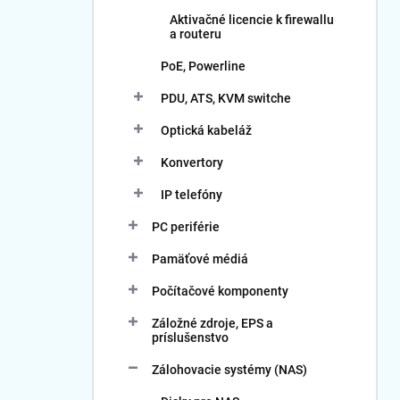
Aktivačné licencie k firewallu
a routeru
PoE, Powerline
PDU, ATS, KVM switche
Optická kabeláž
Konvertory
IP telefóny
PC periférie
Pamäťové médiá
Počítačové komponenty
Záložné zdroje, EPS a
príslušenstvo
Zálohovacie systémy (NAS)