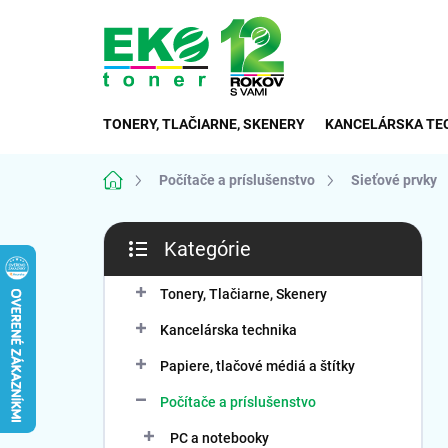
Prejsť
na
obsah
TONERY, TLAČIARNE, SKENERY
KANCELÁRSKA TE
Domov
Počítače a príslušenstvo
Sieťové prvky
B
Kategórie
o
Preskočiť
č
kategórie
n
Tonery, Tlačiarne, Skenery
ý
Kancelárska technika
p
a
Papiere, tlačové médiá a štítky
n
Počítače a príslušenstvo
e
l
PC a notebooky