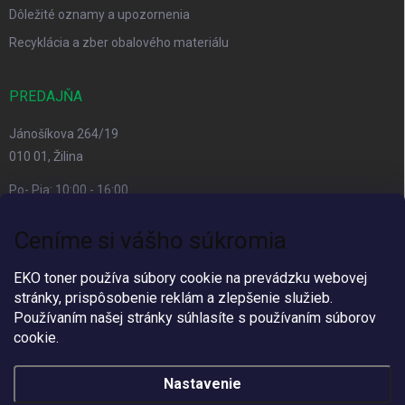
Dôležité oznamy a upozornenia
Recyklácia a zber obalového materiálu
PREDAJŇA
Jánošíkova 264/19
010 01, Žilina
Po- Pia: 10:00 - 16:00
prestávka 12:00 - 13:00
Ceníme si vášho súkromia
So, Ne: zatvorené
Viac informacií
EKO toner používa súbory cookie na prevádzku webovej
stránky, prispôsobenie reklám a zlepšenie služieb.
Používaním našej stránky súhlasíte s používaním súborov
cookie.
Nastavenie