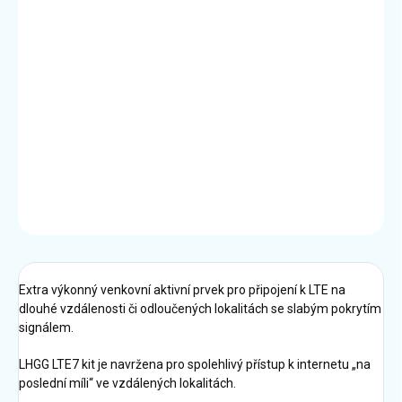
DORUČIŤ DO:
11.8.2026
MOŽNOSTI
DORUČENIA
−
+
Pridať do košíka
DETAILNÉ INFORMÁCIE
OPÝTAŤ SA
STRÁŽIŤ
Extra výkonný venkovní aktivní prvek pro připojení k LTE na
dlouhé vzdálenosti či odloučených lokalitách se slabým pokrytím
signálem.
LHGG LTE7 kit je navržena pro spolehlivý přístup k internetu „na
poslední míli“ ve vzdálených lokalitách.