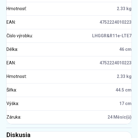
Hmotnosť
:
2.33 kg
EAN
:
4752224010223
Číslo výrobku
:
LHGGR&R11e-LTE7
Délka
:
46 cm
EAN
:
4752224010223
Hmotnost
:
2.33 kg
Šířka
:
44.5 cm
Výška
:
17 cm
Záruka
:
24 Měsíc(ů)
Diskusia