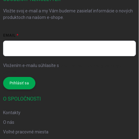
Vložte svoj e-mail a my Vám budeme zasielať informácie o nových
produktoch na našom e-shope.
EMAIL
Vložením e-mailu súhlasíte s
podmienkami ochrany osobných
údajov
Prihlásiť sa
O SPOLOČNOSTI
Kontakty
O nás
Voľné pracovné miesta