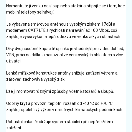
Namontujte ji venku na sloup nebo stožár a připojte se i tam, kde
mobilní telefony selhávají.
Je vybavena směrovou anténou s vysokým ziskem 17dBi a
modemem CAT7 LTE s rychlostí nahrávání až 100 Mbps, což
zajišťuje vyšší výkon a lepší odezvu ve venkovských oblastech.
Díky dvojnásobné kapacitě uplinku je vhodnější pro video dohled,
VPN, práci na dálku a nasazení ve venkovských oblastech s více
uživateli.
Lehká mřížková konstrukce antény snižuje zatížení větrem a
zároveň zachovává vysoký zisk.
Lze ji montovat různými způsoby, včetně stožárů a sloupů.
Odolný kryt a provozní teplotní rozsah od -40 °C do +70 °C
zajišťují spolehlivý výkon v náročných klimatických podmínkách.
Robustní chladič udržuje systém stabilní i při nepřetržitém
zatížení.