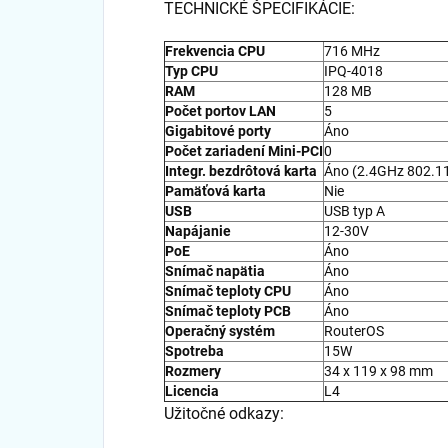
TECHNICKÉ ŠPECIFIKÁCIE:
Frekvencia CPU
716 MHz
Typ CPU
IPQ-4018
RAM
128 MB
Počet portov LAN
5
Gigabitové porty
Áno
Počet zariadení Mini-PCI
0
Integr. bezdrôtová karta
Áno (2.4GHz 802.1
Pamäťová karta
Nie
USB
USB typ A
Napájanie
12-30V
PoE
Áno
Snímač napätia
Áno
Snímač teploty CPU
Áno
Snímač teploty PCB
Áno
Operačný systém
RouterOS
Spotreba
15W
Rozmery
34 x 119 x 98 mm
Licencia
L4
Užitočné odkazy: