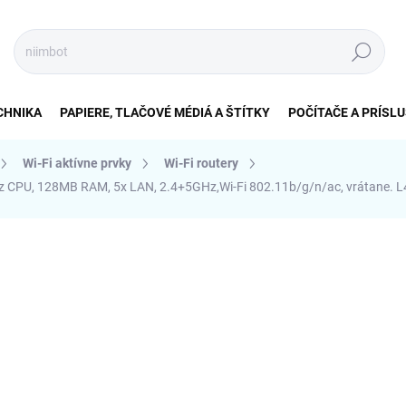
Hľadať
CHNIKA
PAPIERE, TLAČOVÉ MÉDIÁ A ŠTÍTKY
POČÍTAČE A PRÍSL
Wi-Fi aktívne prvky
Wi-Fi routery
CPU, 128MB RAM, 5x LAN, 2.4+5GHz,Wi-Fi 802.11b/g/n/ac, vrátane. L
nia
ZNAČKA:
MIKROTIK
€68,45
€68,03
€55,31 bez DPH
Jednotková
SKLADOM (5-10KS)
cena:
MÔŽEME DORUČIŤ DO:
12.8.2