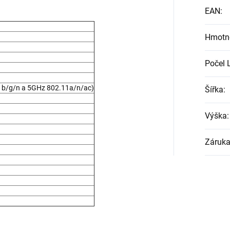
EAN
:
Hmotn
Počel 
1b/g/n a 5GHz 802.11a/n/ac)
Šířka
:
Výška
:
Záruk