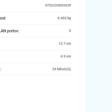
4752224003539
ost
:
0.402 kg
LAN portov
:
5
12.7 cm
4.9 cm
a
:
24 Měsíc(ů)