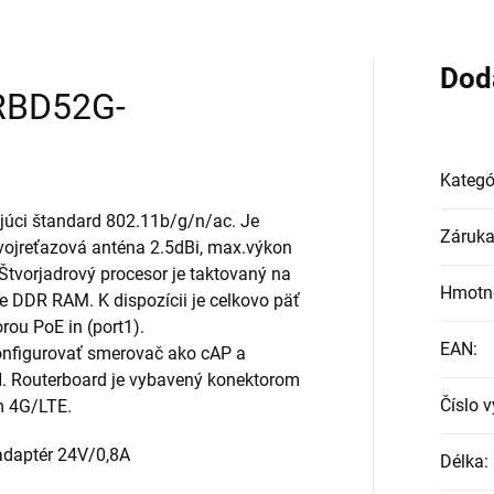
Dod
(RBD52G-
Kategó
júci štandard 802.11b/g/n/ac. Je
Záruk
vojreťazová anténa 2.5dBi, max.výkon
tvorjadrový procesor je taktovaný na
Hmotn
DDR RAM. K dispozícii je celkovo päť
ou PoE in (port1).
EAN
:
onfigurovať smerovač ako cAP a
N. Routerboard je vybavený konektorom
Číslo 
m 4G/LTE.
 adaptér 24V/0,8A
Délka
: