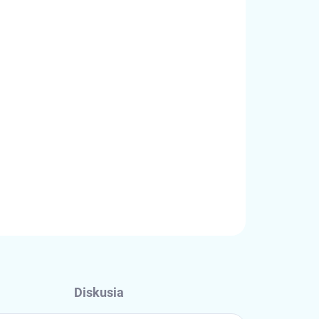
Pridať do košíka
OPÝTAŤ SA
STRÁŽIŤ
Diskusia