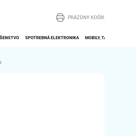
PRÁZDNY KOŠÍK
NÁKUPNÝ
KOŠÍK
UŠENSTVO
SPOTREBNÁ ELEKTRONIKA
MOBILY, TABLETY, SMART
4
026
MOŽNOSTI DORUČENIA