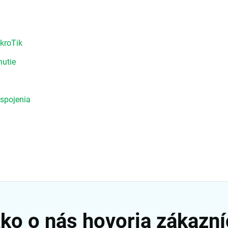
kroTik
nutie
spojenia