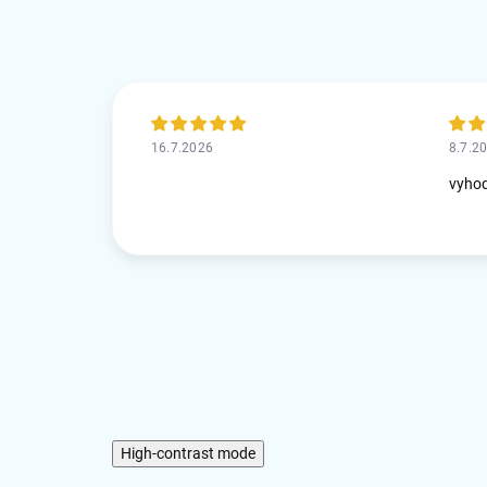
16.7.2026
8.7.2
vyho
High-contrast mode