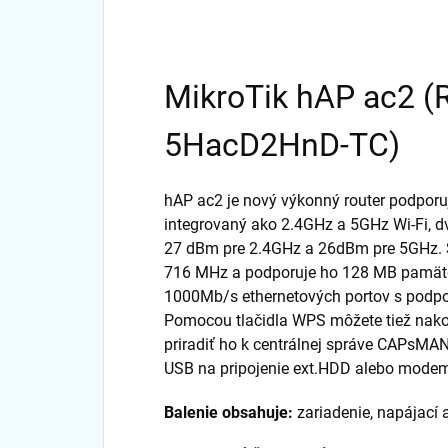
MikroTik hAP ac2 
5HacD2HnD-TC)
hAP ac2 je nový výkonný router podporu
integrovaný ako 2.4GHz a 5GHz Wi-Fi, d
27 dBm pre 2.4GHz a 26dBm pre 5GHz. Š
716 MHz a podporuje ho 128 MB pamäte 
1000Mb/s ethernetových portov s podpor
Pomocou tlačidla WPS môžete tiež nak
priradiť ho k centrálnej správe CAPsMA
USB na pripojenie ext.HDD alebo mode
Balenie obsahuje:
zariadenie, napájací