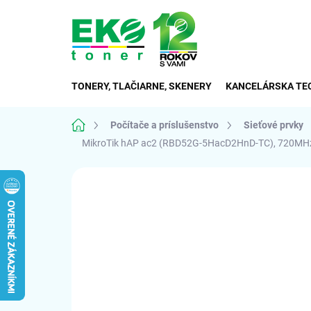
Prejsť
na
obsah
TONERY, TLAČIARNE, SKENERY
KANCELÁRSKA TE
Domov
Počítače a príslušenstvo
Sieťové prvky
MikroTik hAP ac2 (RBD52G-5HacD2HnD-TC), 720MHz 
Neohodnotené
Podrobnosti hodnote