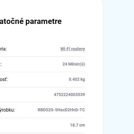
atočné parametre
ria
:
Wi-Fi routery
a
:
24 Měsíc(ů)
osť
:
0.402 kg
4752224003539
výrobku
:
RBD52G-5HacD2HnD-TC
18.7 cm