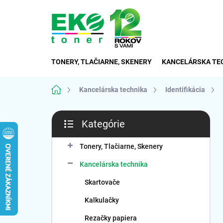
Prejsť
na
obsah
TONERY, TLAČIARNE, SKENERY
KANCELÁRSKA TE
Domov
Kancelárska technika
Identifikácia
B
Kategórie
o
Preskočiť
č
kategórie
n
Tonery, Tlačiarne, Skenery
ý
Kancelárska technika
p
a
Skartovače
n
Kalkulačky
e
l
Rezačky papiera