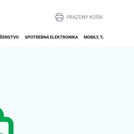
PRÁZDNY KOŠÍK
NÁKUPNÝ
KOŠÍK
UŠENSTVO
SPOTREBNÁ ELEKTRONIKA
MOBILY, TABLETY, SMART