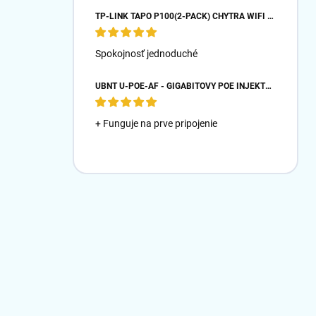
TP-LINK TAPO P100(2-PACK) CHYTRÁ WIFI MINI ZÁSUVKA (2300W,10A,2,4 GHZ,BT)
Spokojnosť jednoduché
UBNT U-POE-AF - GIGABITOVÝ POE INJEKTOR 48V/ 0,32A- BIELY
+ Funguje na prve pripojenie