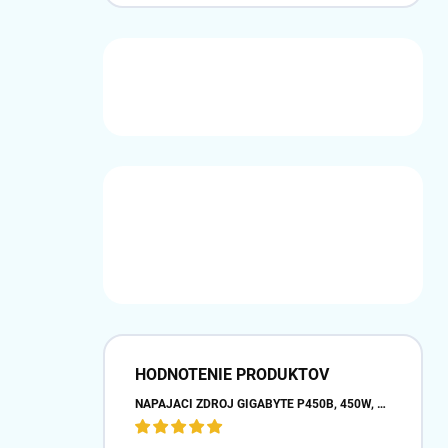
HODNOTENIE PRODUKTOV
NAPÁJACÍ ZDROJ GIGABYTE P450B, 450W, 80PLUS BRONZE, 12 CM VENTILÁTOR