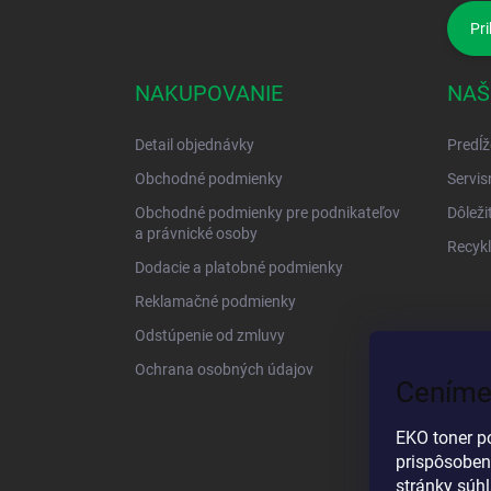
Pri
NAKUPOVANIE
NAŠ
Detail objednávky
Predĺž
Obchodné podmienky
Servis
Obchodné podmienky pre podnikateľov
Dôleži
a právnické osoby
Recykl
Dodacie a platobné podmienky
Reklamačné podmienky
Odstúpenie od zmluvy
Ochrana osobných údajov
Ceníme
EKO toner p
prispôsoben
stránky súh