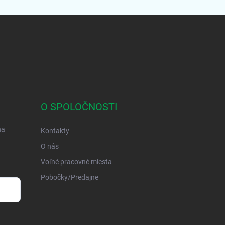
O SPOLOČNOSTI
na
Kontakty
O nás
Voľné pracovné miesta
Pobočky/Predajne