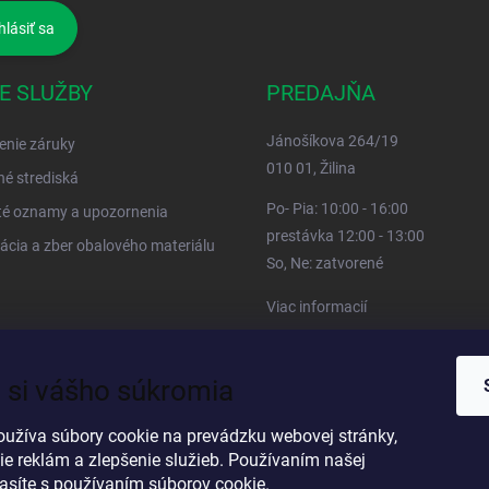
hlásiť sa
E SLUŽBY
PREDAJŇA
Jánošíkova 264/19
enie záruky
010 01, Žilina
né strediská
Po- Pia: 10:00 - 16:00
té oznamy a upozornenia
prestávka 12:00 - 13:00
ácia a zber obalového materiálu
So, Ne: zatvorené
Viac informacií
 si vášho súkromia
oužíva súbory cookie na prevádzku webovej stránky,
ie reklám a zlepšenie služieb. Používaním našej
lasíte s používaním súborov cookie.