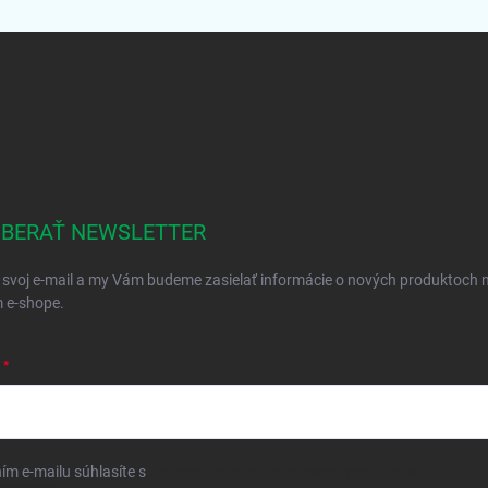
BERAŤ NEWSLETTER
 svoj e-mail a my Vám budeme zasielať informácie o nových produktoch 
 e-shope.
ím e-mailu súhlasíte s
podmienkami ochrany osobných údajov