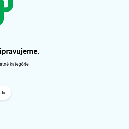
ripravujeme.
atné kategórie.
odu