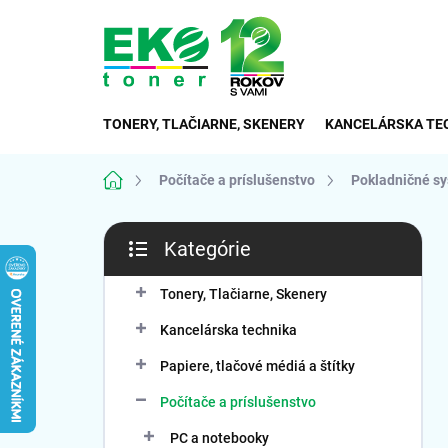
Prejsť
na
obsah
TONERY, TLAČIARNE, SKENERY
KANCELÁRSKA TE
Domov
Počítače a príslušenstvo
Pokladničné s
B
Kategórie
o
Preskočiť
č
kategórie
n
Tonery, Tlačiarne, Skenery
ý
Kancelárska technika
p
a
Papiere, tlačové médiá a štítky
n
Počítače a príslušenstvo
e
l
PC a notebooky