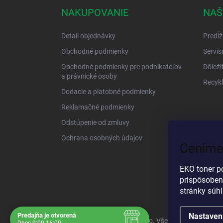
NAKUPOVANIE
NAŠ
Detail objednávky
Predĺž
Obchodné podmienky
Servis
Obchodné podmienky pre podnikateľov
Dôleži
a právnické osoby
Recykl
Dodacie a platobné podmienky
Reklamačné podmienky
Odstúpenie od zmluvy
Ochrana osobných údajov
Ceníme
EKO toner p
prispôsoben
stránky súh
Predajňa je otvorená
Nastaven
Copyright 2026
EKO TONER s.r.o
. Všetky práva vyhrad