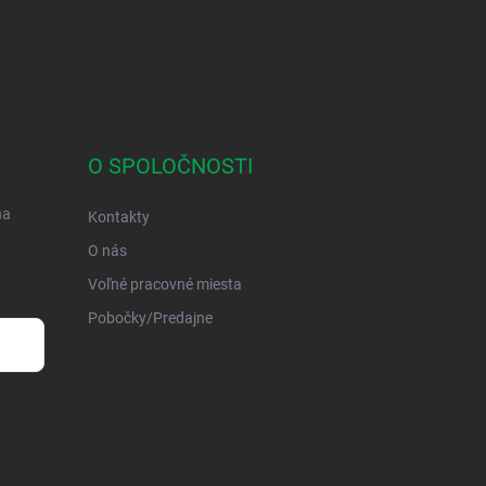
O SPOLOČNOSTI
na
Kontakty
O nás
Voľné pracovné miesta
Pobočky/Predajne