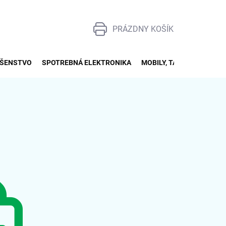
PRÁZDNY KOŠÍK
NÁKUPNÝ
KOŠÍK
UŠENSTVO
SPOTREBNÁ ELEKTRONIKA
MOBILY, TABLETY, SMART