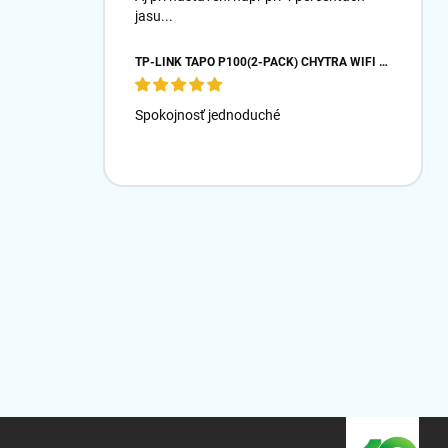
jasu...
TP-LINK TAPO P100(2-PACK) CHYTRÁ WIFI MINI ZÁSUVKA (2300W,10A,2,4 GHZ,BT)
Spokojnosť jednoduché
Z