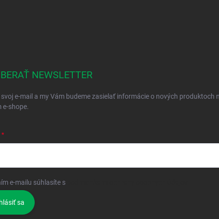
BERAŤ NEWSLETTER
 svoj e-mail a my Vám budeme zasielať informácie o nových produktoch 
 e-shope.
ím e-mailu súhlasíte s
podmienkami ochrany osobných údajov
hlásiť sa