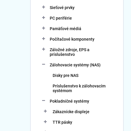
Sieťové prvky
PC periférie
Pamäťové médiá
Počítačové komponenty
Záložné zdroje, EPS a
príslušenstvo
Zálohovacie systémy (NAS)
Disky pre NAS
Príslušenstvo k zálohovacím
systémom
Pokladničné systémy
Zákaznícke displeje
TTR pásky