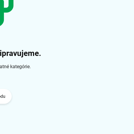
ripravujeme.
atné kategórie.
odu