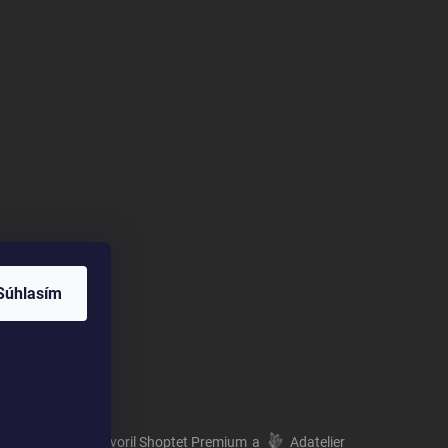
Súhlasím
Vytvoril Shoptet Premium
a
Adatelier