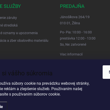
E SLUŽBY
PREDAJŇA
Jánošíkova 264/19
enie záruky
010 01, Žilina
né strediská
Po- Pia: 10:00 - 16:00
té oznamy a upozornenia
prestávka 12:00 - 13:00
ácia a zber obalového materiálu
So, Ne: zatvorené
Viac informacií
 si vášho súkromia
oužíva súbory cookie na prevádzku webovej stránky,
ie reklám a zlepšenie služieb. Používaním našej
lasíte s používaním súborov cookie.
ie
ené.
Upraviť nastavenie cookies