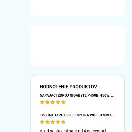
HODNOTENIE PRODUKTOV
NAPÁJACÍ ZDROJ GIGABYTE P450B, 450W, 80PLUS BRONZE, 12 CM VENTILÁTOR
TP-LINK TAPO L530E CHYTRÁ WIFI STMÍVATELNÁ LED ŽÁROVKA (BAREVNÁ,2500K-6500K,806LM,2,4GHZ,E27)
Aj pri nastaveni napr pri 4 percentach