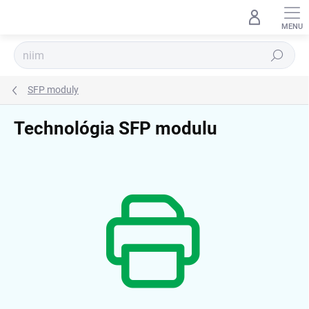
Prejsť
na
obsah
Hľadať
SFP moduly
Technológia SFP modulu