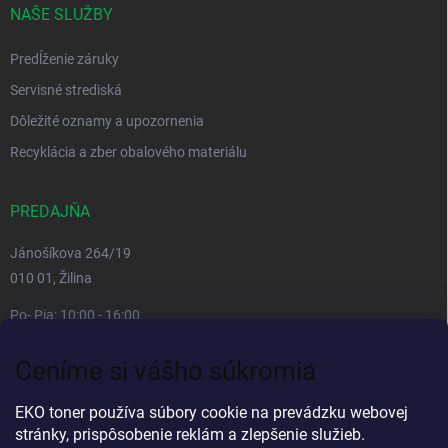
NAŠE SLUŽBY
Predĺženie záruky
Servisné strediská
Dôležité oznamy a upozornenia
Recyklácia a zber obalového materiálu
PREDAJŇA
Jánošíkova 264/19
010 01, Žilina
Po- Pia: 10:00 - 16:00
prestávka 12:00 - 13:00
Ceníme si vášho súkromia
So, Ne: zatvorené
Viac informacií
EKO toner používa súbory cookie na prevádzku webovej
stránky, prispôsobenie reklám a zlepšenie služieb.