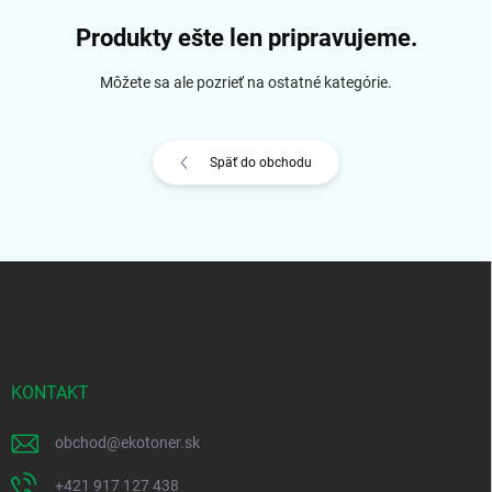
Produkty ešte len pripravujeme.
Môžete sa ale pozrieť na ostatné kategórie.
Späť do obchodu
Z
á
p
ä
t
i
KONTAKT
e
obchod
@
ekotoner.sk
+421 917 127 438