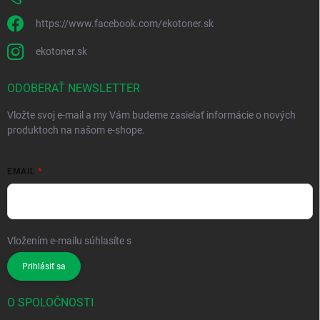
https://www.facebook.com/ekotoner.sk
ekotoner.sk
ODOBERAŤ NEWSLETTER
Vložte svoj e-mail a my Vám budeme zasielať informácie o nových
produktoch na našom e-shope.
EMAIL
Vložením e-mailu súhlasíte s
podmienkami ochrany osobných údajov
Prihlásiť sa
O SPOLOČNOSTI