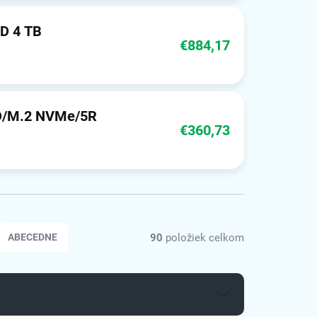
D 4 TB
€884,17
D/M.2 NVMe/5R
€360,73
90
položiek celkom
ABECEDNE