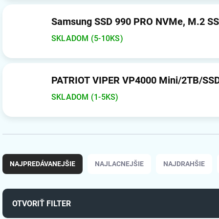
Samsung SSD 990 PRO NVMe, M.2 SS
SKLADOM (5-10KS)
PATRIOT VIPER VP4000 Mini/2TB/SS
SKLADOM (1-5KS)
R
a
NAJPREDÁVANEJŠIE
NAJLACNEJŠIE
NAJDRAHŠIE
d
e
n
i
OTVORIŤ FILTER
e