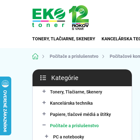
Prejsť
na
obsah
TONERY, TLAČIARNE, SKENERY
KANCELÁRSKA TE
Domov
Počítače a príslušenstvo
Počítačové ko
B
Kategórie
o
Preskočiť
č
kategórie
n
Tonery, Tlačiarne, Skenery
ý
Kancelárska technika
p
a
Papiere, tlačové médiá a štítky
n
Počítače a príslušenstvo
e
l
PC a notebooky