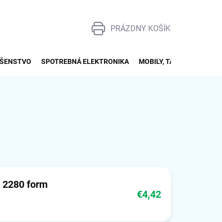
PRÁZDNY KOŠÍK
NÁKUPNÝ
KOŠÍK
UŠENSTVO
SPOTREBNÁ ELEKTRONIKA
MOBILY, TABLETY, SMART
2 2280 form
€4,42