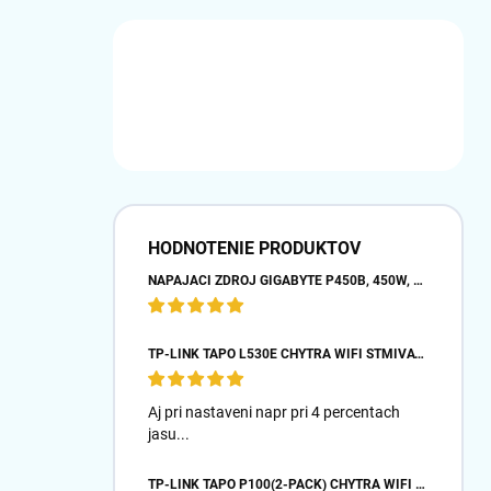
HODNOTENIE PRODUKTOV
NAPÁJACÍ ZDROJ GIGABYTE P450B, 450W, 80PLUS BRONZE, 12 CM VENTILÁTOR
TP-LINK TAPO L530E CHYTRÁ WIFI STMÍVATELNÁ LED ŽÁROVKA (BAREVNÁ,2500K-6500K,806LM,2,4GHZ,E27)
Aj pri nastaveni napr pri 4 percentach
jasu...
TP-LINK TAPO P100(2-PACK) CHYTRÁ WIFI MINI ZÁSUVKA (2300W,10A,2,4 GHZ,BT)