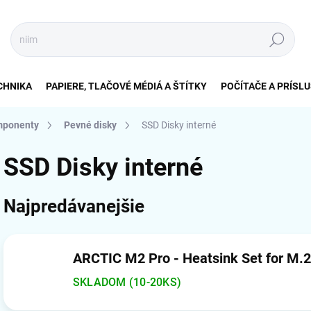
Hľadať
CHNIKA
PAPIERE, TLAČOVÉ MÉDIÁ A ŠTÍTKY
POČÍTAČE A PRÍSL
mponenty
Pevné disky
SSD Disky interné
SSD Disky interné
Najpredávanejšie
ARCTIC M2 Pro - Heatsink Set for M.
SKLADOM (10-20KS)