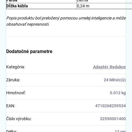
Dĺžka kábla
0,24 m
Popis produktu bol preložený pomocou umelej inteligencie a môže
obsahovať nepresnosti.
Dodatočné parametre
Kategória
:
Adaptér, Redukce
Záruka
:
24 Měsíc(ů)
Hmotnosť
:
0.012 kg
EAN
:
4710268259534
Číslo výrobku
:
32590001400
Délka
:
12 cm