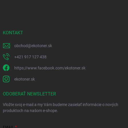
Z
á
p
ä
t
i
KONTAKT
e
obchod
@
ekotoner.sk
+421 917 127 438
https://www.facebook.com/ekotoner.sk
ekotoner.sk
ODOBERAŤ NEWSLETTER
Vložte svoj e-mail a my Vám budeme zasielať informácie o nových
produktoch na našom e-shope.
EMAIL