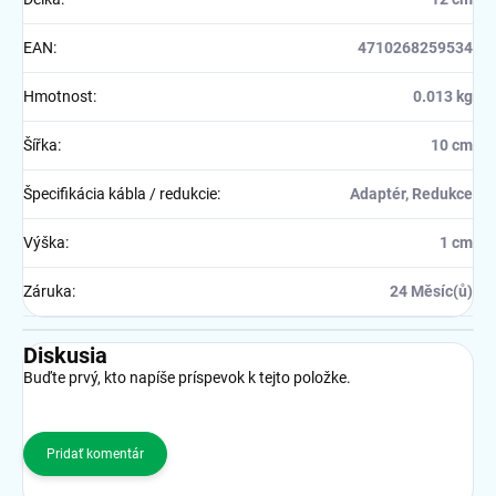
EAN
:
4710268259534
Hmotnost
:
0.013 kg
Šířka
:
10 cm
Špecifikácia kábla / redukcie
:
Adaptér, Redukce
Výška
:
1 cm
Záruka
:
24 Měsíc(ů)
Diskusia
Buďte prvý, kto napíše príspevok k tejto položke.
Pridať komentár