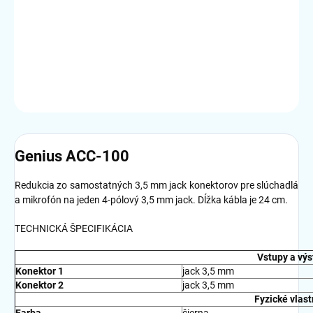
−
+
Pridať do košíka
DETAILNÉ INFORMÁCIE
OPÝTAŤ SA
STRÁŽIŤ
Genius ACC-100
Redukcia zo samostatných 3,5 mm jack konektorov pre slúchadlá
a mikrofón na jeden 4-pólový 3,5 mm jack. Dĺžka kábla je 24 cm.
TECHNICKÁ ŠPECIFIKÁCIA
Vstupy a výs
Konektor 1
jack 3,5 mm
Konektor 2
jack 3,5 mm
Fyzické vlast
Farba
čierna