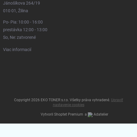
Jánošíkova 264/19
010 01, Žilina
Po- Pia: 10:00 - 16:00
prestávka 12:00 - 13:00
So, Ne: zatvorené
Viac informacií
Copyright 2026
EKO TONER s.r.o
. Všetky práva vyhradené.
Upraviť
nastavenie cookies
Vytvoril Shoptet Premium
a
Adatelier