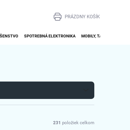
PRÁZDNY KOŠÍK
NÁKUPNÝ
KOŠÍK
UŠENSTVO
SPOTREBNÁ ELEKTRONIKA
MOBILY, TABLETY, SMART
231
položiek celkom