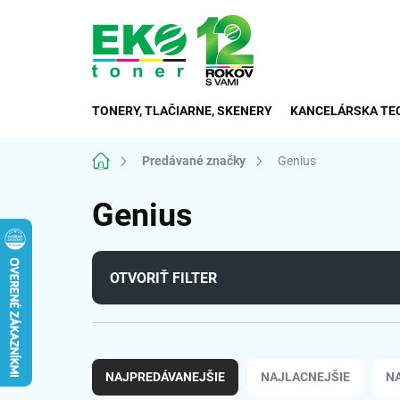
Prejsť
na
obsah
TONERY, TLAČIARNE, SKENERY
KANCELÁRSKA TE
Domov
Predávané značky
Genius
Genius
OTVORIŤ FILTER
R
a
NAJPREDÁVANEJŠIE
NAJLACNEJŠIE
N
d