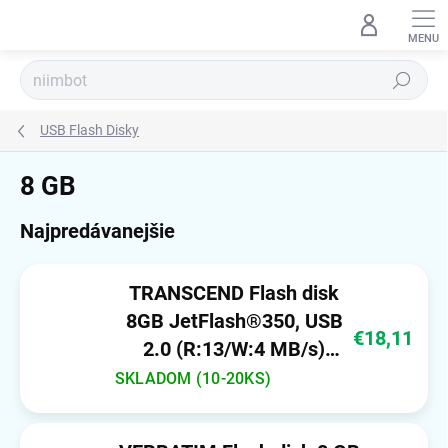
Prejsť
na
obsah
Hľadať
USB Flash Disky
8 GB
Najpredávanejšie
TRANSCEND Flash disk
8GB JetFlash®350, USB
€18,11
2.0 (R:13/W:4 MB/s)
čierna
SKLADOM (10-20KS)