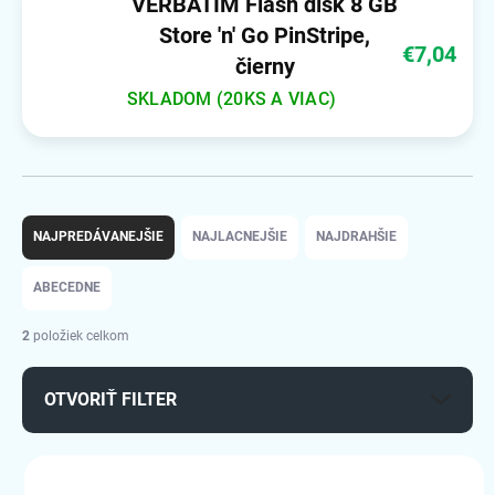
VERBATIM Flash disk 8 GB
Store 'n' Go PinStripe,
€7,04
čierny
SKLADOM (20KS A VIAC)
R
a
NAJPREDÁVANEJŠIE
NAJLACNEJŠIE
NAJDRAHŠIE
d
e
ABECEDNE
n
i
2
položiek celkom
e
p
OTVORIŤ FILTER
r
o
d
V
u
ý