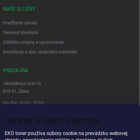
NAŠE SLUŽBY
Predĺženie záruky
Servisné strediská
Dôležité oznamy a upozornenia
Recyklácia a zber obalového materiálu
PREDAJŇA
Jánošíkova 264/19
010 01, Žilina
Po- Pia: 10:00 - 16:00
prestávka 12:00 - 13:00
Ceníme si vášho súkromia
So, Ne: zatvorené
Viac informacií
EKO toner používa súbory cookie na prevádzku webovej