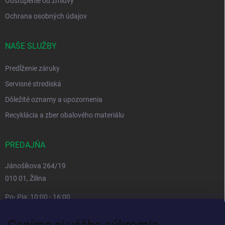
Odstúpenie od zmluvy
Ochrana osobných údajov
NAŠE SLUŽBY
Predĺženie záruky
Servisné strediská
Dôležité oznamy a upozornenia
Recyklácia a zber obalového materiálu
PREDAJŇA
Jánošíkova 264/19
010 01, Žilina
Po- Pia: 10:00 - 16:00
prestávka 12:00 - 13:00
Ceníme si vášho súkromia
So, Ne: zatvorené