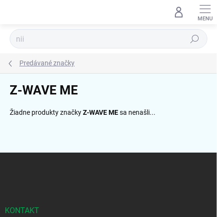
Prejsť
na
obsah
Hľadať
Predávané značky
Z-WAVE ME
Žiadne produkty značky
Z-WAVE ME
sa nenašli...
Z
á
p
ä
t
i
KONTAKT