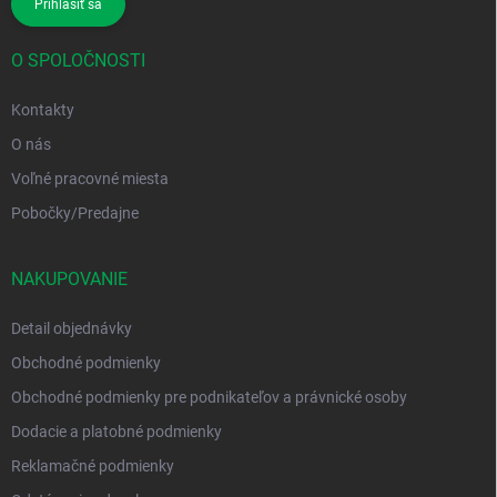
Prihlásiť sa
O SPOLOČNOSTI
Kontakty
O nás
Voľné pracovné miesta
Pobočky/Predajne
NAKUPOVANIE
Detail objednávky
Obchodné podmienky
Obchodné podmienky pre podnikateľov a právnické osoby
Dodacie a platobné podmienky
Reklamačné podmienky