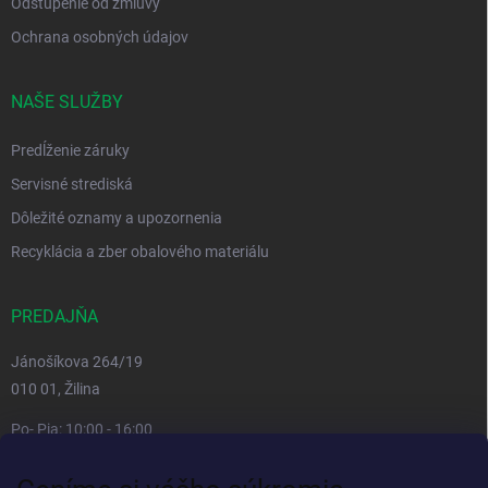
Odstúpenie od zmluvy
Ochrana osobných údajov
NAŠE SLUŽBY
Predĺženie záruky
Servisné strediská
Dôležité oznamy a upozornenia
Recyklácia a zber obalového materiálu
PREDAJŇA
Jánošíkova 264/19
010 01, Žilina
Po- Pia: 10:00 - 16:00
prestávka 12:00 - 13:00
So, Ne: zatvorené