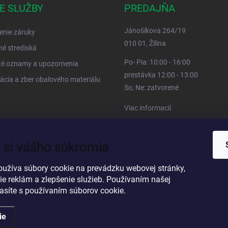
E SLUŽBY
PREDAJŇA
Jánošíkova 264/19
enie záruky
010 01, Žilina
né strediská
Po- Pia: 10:00 - 16:00
té oznamy a upozornenia
prestávka 12:00 - 13:00
ácia a zber obalového materiálu
So, Ne: zatvorené
Viac informacií
 si vášho súkromia
oužíva súbory cookie na prevádzku webovej stránky,
ie reklám a zlepšenie služieb. Používaním našej
lasíte s používaním súborov cookie.
ie
ené.
Upraviť nastavenie cookies