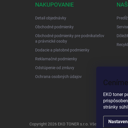
NAKUPOVANIE
NAŠ
Detail objednávky
Predĺž
Obchodné podmienky
Servis
Obchodné podmienky pre podnikateľov
Dôleži
a právnické osoby
Recykl
Dodacie a platobné podmienky
Reklamačné podmienky
Odstúpenie od zmluvy
Ochrana osobných údajov
Ceníme
EKO toner p
prispôsoben
stránky súh
Nastaven
Copyright 2026
EKO TONER s.r.o
. Všetky práva vyhrad