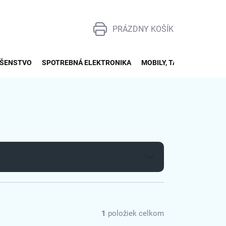
PRÁZDNY KOŠÍK
NÁKUPNÝ
KOŠÍK
UŠENSTVO
SPOTREBNÁ ELEKTRONIKA
MOBILY, TABLETY, SMART
1
položiek celkom