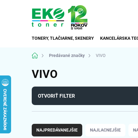
Prejsť
na
obsah
TONERY, TLAČIARNE, SKENERY
KANCELÁRSKA TE
Domov
Predávané značky
VIVO
VIVO
OTVORIŤ FILTER
R
a
NAJPREDÁVANEJŠIE
NAJLACNEJŠIE
N
d