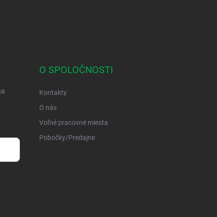
O SPOLOČNOSTI
na
Kontakty
O nás
Voľné pracovné miesta
Pobočky/Predajne