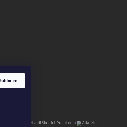
Súhlasím
Vytvoril Shoptet Premium
a
Adatelier