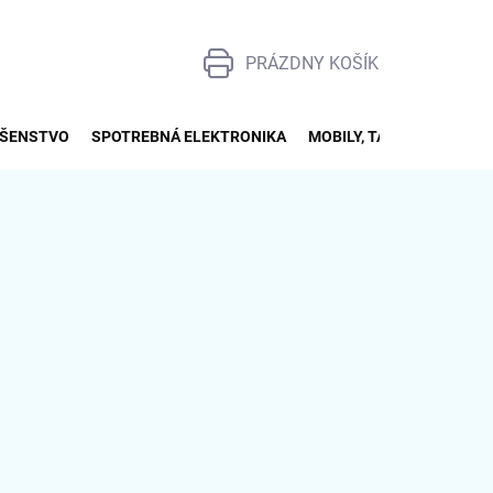
PRÁZDNY KOŠÍK
NÁKUPNÝ
KOŠÍK
UŠENSTVO
SPOTREBNÁ ELEKTRONIKA
MOBILY, TABLETY, SMART