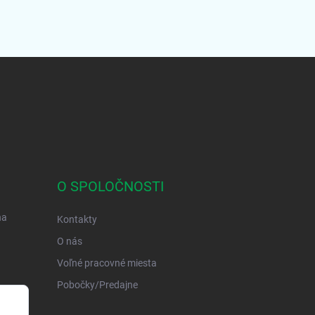
O SPOLOČNOSTI
na
Kontakty
O nás
Voľné pracovné miesta
Pobočky/Predajne