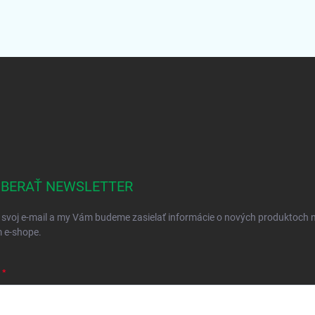
BERAŤ NEWSLETTER
 svoj e-mail a my Vám budeme zasielať informácie o nových produktoch 
 e-shope.