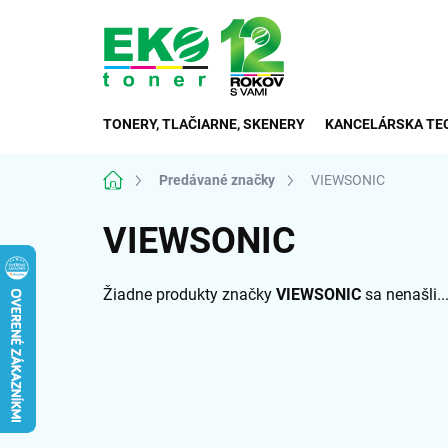
Prejsť
na
obsah
TONERY, TLAČIARNE, SKENERY
KANCELÁRSKA TE
Domov
Predávané značky
VIEWSONIC
VIEWSONIC
Žiadne produkty značky
VIEWSONIC
sa nenašli..