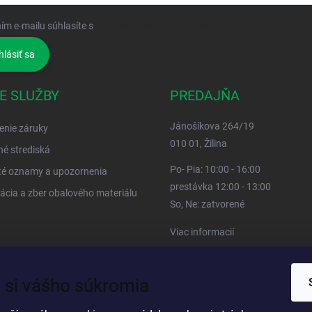
ím e-mailu súhlasíte s
podmienkami ochrany osobných údajov
hlásiť sa
E SLUŽBY
PREDAJŇA
Jánošíkova 264/19
enie záruky
010 01, Žilina
né strediská
Po- Pia: 10:00 - 16:00
té oznamy a upozornenia
prestávka 12:00 - 13:00
ácia a zber obalového materiálu
So, Ne: zatvorené
Viac informacií
 si vášho súkromia