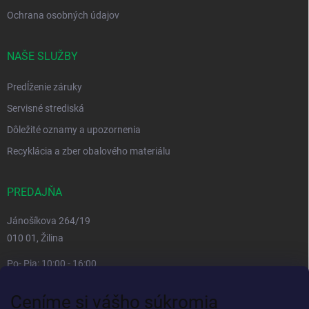
Ochrana osobných údajov
NAŠE SLUŽBY
Predĺženie záruky
Servisné strediská
Dôležité oznamy a upozornenia
Recyklácia a zber obalového materiálu
PREDAJŇA
Jánošíkova 264/19
010 01, Žilina
Po- Pia: 10:00 - 16:00
prestávka 12:00 - 13:00
Ceníme si vášho súkromia
So, Ne: zatvorené