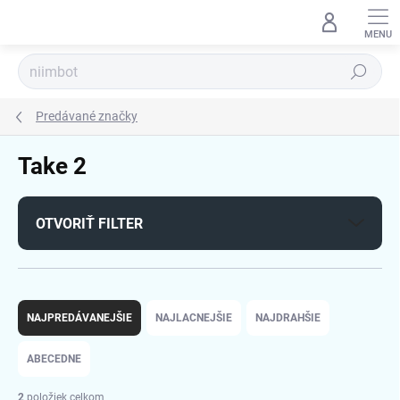
Prejsť
na
obsah
Hľadať
Predávané značky
Take 2
OTVORIŤ FILTER
R
a
NAJPREDÁVANEJŠIE
NAJLACNEJŠIE
NAJDRAHŠIE
d
e
ABECEDNE
n
i
2
položiek celkom