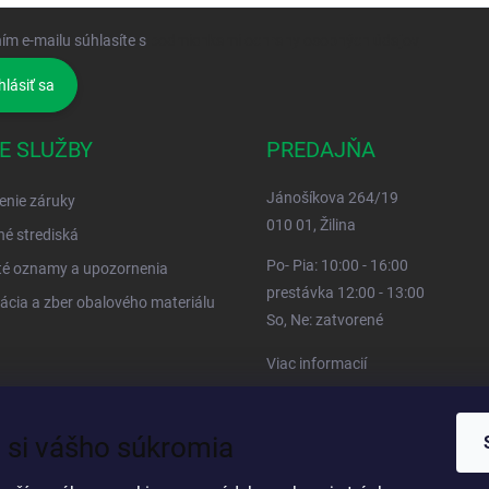
ím e-mailu súhlasíte s
podmienkami ochrany osobných údajov
hlásiť sa
E SLUŽBY
PREDAJŇA
Jánošíkova 264/19
enie záruky
010 01, Žilina
né strediská
Po- Pia: 10:00 - 16:00
té oznamy a upozornenia
prestávka 12:00 - 13:00
ácia a zber obalového materiálu
So, Ne: zatvorené
Viac informacií
 si vášho súkromia