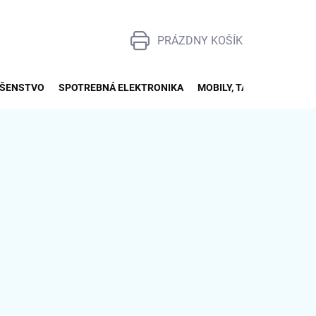
PRÁZDNY KOŠÍK
NÁKUPNÝ
KOŠÍK
UŠENSTVO
SPOTREBNÁ ELEKTRONIKA
MOBILY, TABLETY, SMART