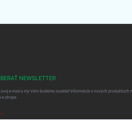
BERAŤ NEWSLETTER
 svoj e-mail a my Vám budeme zasielať informácie o nových produktoch 
 e-shope.