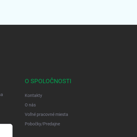
O SPOLOČNOSTI
na
Kontakty
O nás
Voľné pracovné miesta
Pobočky/Predajne