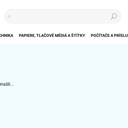
Hľadať
CHNIKA
PAPIERE, TLAČOVÉ MÉDIÁ A ŠTÍTKY
POČÍTAČE A PRÍSL
našli...