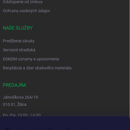
Odstúpenie od zmluvy
Ochrana osobných údajov
NAŠE SLUŽBY
Predĺženie záruky
Servisné strediská
Dôležité oznamy a upozornenia
Recyklácia a zber obalového materiálu
PREDAJŇA
Jánošíkova 264/19
010 01, Žilina
Po- Pia: 10:00 - 16:00
prestávka 12:00 - 13:00
So, Ne: zatvorené