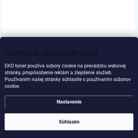
1740389
Ceníme si vášho súkromia
EKO toner používa súbory cookie na prevádzku webovej
stránky, prispôsobenie reklám a zlepšenie služieb.
Používaním našej stránky súhlasíte s používaním súborov
cookie.
Nastavenie
SKLADOM (20KS A VIAC)
Súhlasím
PREMIUMCORD Nabíjecí kabel USB 2.0, 15cm,
černá