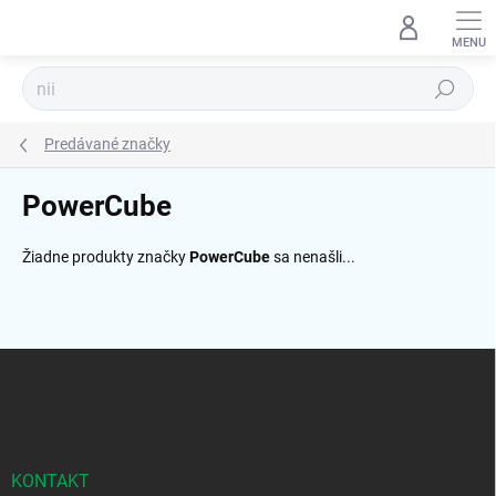
Prejsť
na
obsah
Hľadať
Predávané značky
PowerCube
Žiadne produkty značky
PowerCube
sa nenašli...
Z
á
p
ä
t
i
KONTAKT