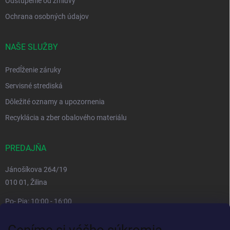
Odstúpenie od zmluvy
Ochrana osobných údajov
NAŠE SLUŽBY
Predĺženie záruky
Servisné strediská
Dôležité oznamy a upozornenia
Recyklácia a zber obalového materiálu
PREDAJŇA
Jánošíkova 264/19
010 01, Žilina
Po- Pia: 10:00 - 16:00
prestávka 12:00 - 13:00
Ceníme si vášho súkromia
So, Ne: zatvorené