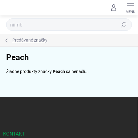
Prejsť
na
obsah
Hľadať
Predávané značky
Peach
Žiadne produkty značky
Peach
sa nenašli...
Z
á
p
ä
t
i
KONTAKT