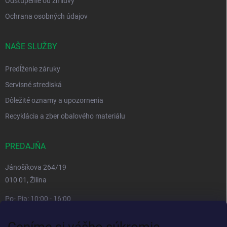
Odstúpenie od zmluvy
Ochrana osobných údajov
NAŠE SLUŽBY
Predĺženie záruky
Servisné strediská
Dôležité oznamy a upozornenia
Recyklácia a zber obalového materiálu
PREDAJŇA
Jánošíkova 264/19
010 01, Žilina
Po- Pia: 10:00 - 16:00
prestávka 12:00 - 13:00
Ceníme si vášho súkromia
So, Ne: zatvorené