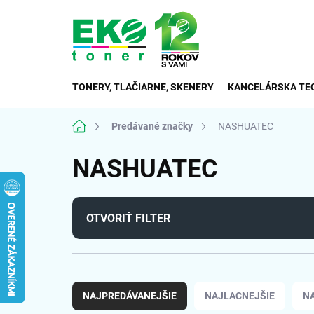
Prejsť
na
obsah
TONERY, TLAČIARNE, SKENERY
KANCELÁRSKA TE
Domov
Predávané značky
NASHUATEC
NASHUATEC
OTVORIŤ FILTER
R
a
NAJPREDÁVANEJŠIE
NAJLACNEJŠIE
N
d