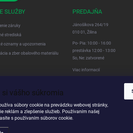
E SLUŽBY
PREDAJŇA
Jánošíkova 264/19
enie záruky
010 01, Žilina
né strediská
Po- Pia: 10:00 - 16:00
té oznamy a upozornenia
prestávka 12:00 - 13:00
ácia a zber obalového materiálu
So, Ne: zatvorené
Viac informacií
 si vášho súkromia
oužíva súbory cookie na prevádzku webovej stránky,
ie reklám a zlepšenie služieb. Používaním našej
lasíte s používaním súborov cookie.