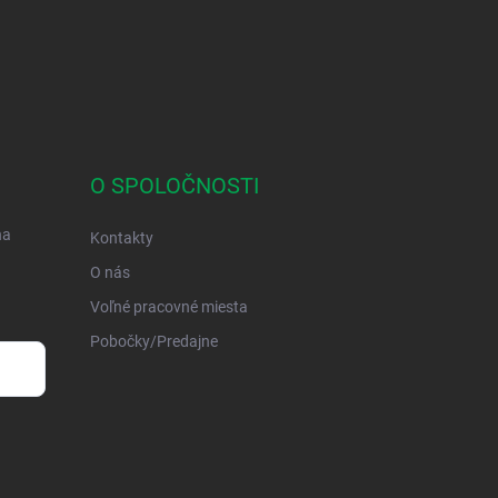
O SPOLOČNOSTI
na
Kontakty
O nás
Voľné pracovné miesta
Pobočky/Predajne