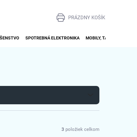
PRÁZDNY KOŠÍK
NÁKUPNÝ
KOŠÍK
UŠENSTVO
SPOTREBNÁ ELEKTRONIKA
MOBILY, TABLETY, SMART
3
položiek celkom